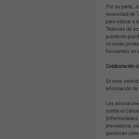
Por su parte, J
necesidad de “a
para educar a 
“Además de inci
población pued
no están produc
frecuentes en 
Colaboración c
En este sentido
información de
Las asociacion
contra el Cánce
Enfermedades R
prevalencia, s
genéticas como