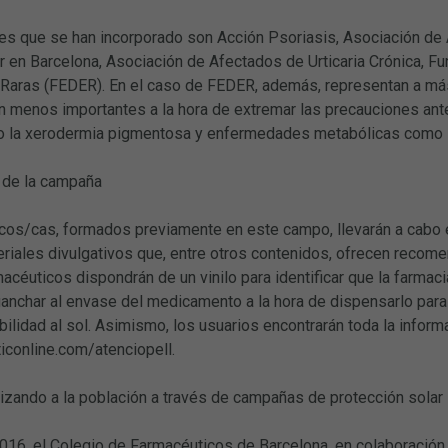
es que se han incorporado son Acción Psoriasis, Asociación de 
r en Barcelona, Asociación de Afectados de Urticaria Crónica, F
aras (FEDER). En el caso de FEDER, además, representan a más 
on menos importantes a la hora de extremar las precauciones an
 la xerodermia pigmentosa y enfermedades metabólicas como la p
 de la campaña
cos/cas, formados previamente en este campo, llevarán a cabo es
riales divulgativos que, entre otros contenidos, ofrecen recome
macéuticos dispondrán de un vinilo para identificar que la farmac
anchar al envase del medicamento a la hora de dispensarlo para 
bilidad al sol. Asimismo, los usuarios encontrarán toda la info
conline.com/atenciopell.
izando a la población a través de campañas de protección solar
016, el Colegio de Farmacéuticos de Barcelona, en colaboración 