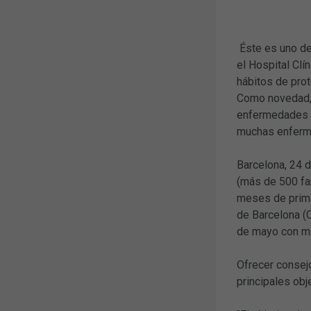
Éste es uno de
el Hospital Clí
hábitos de pro
Como novedad, 
enfermedades re
muchas enferme
Barcelona, 24 d
(más de 500 far
meses de prima
de Barcelona (C
de mayo con mo
Ofrecer consejo
principales obj