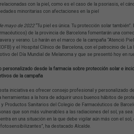
lacionadas con la piel, como es el caso de la psoriasis, el cáncer 
dades minoritarias con afectaciones en la piel
de mayo de 2022
“Tu piel es única. Tu protección solar también”
macéuticos) de la provincia de Barcelona fomentarán una correct
vera y verano. Lo harán en el marco de la campaña “Atenció Pie
OFB) y el Hospital Clínico de Barcelona, con el patrocinio de L
tivo del Día Mundial de Melanoma y que se presentó hoy en ru
 personalizado desde la farmacia sobre protección solar e incid
etivos de la campaña
 esta iniciativa es ofrecer consejo profesional y personalizado 
 herramientas a la hora de adquirir unos buenos hábitos de prote
y Productos Sanitarios del Colegio de Farmacéuticos de Barcel
sonas que son más vulnerables a las radiaciones del sol, ya sea
ntra en una situación en la que debe vigilar aún más con el so
otosensibilizantes”, ha destacado Alcalde.