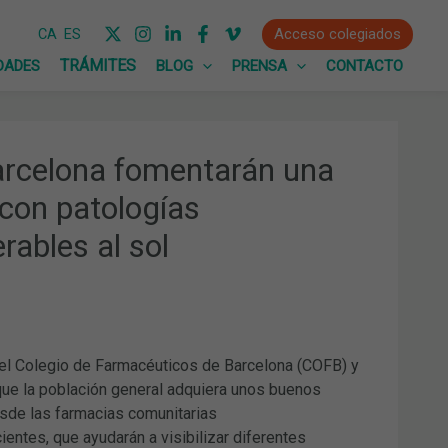
Acceso colegiados
CA
ES
DADES
BLOG
PRENSA
CONTACTO
arcelona fomentarán una
 con patologías
ables al sol
 el Colegio de Farmacéuticos de Barcelona (COFB) y
 que la población general adquiera unos buenos
esde las farmacias comunitarias
ntes, que ayudarán a visibilizar diferentes