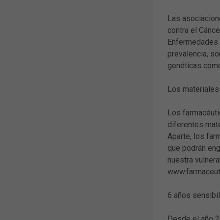
Las asociacion
contra el Cánce
Enfermedades R
prevalencia, s
genéticas como
Los materiales
Los farmacéuti
diferentes mate
Aparte, los far
que podrán eng
nuestra vulnera
www.farmaceuti
6 años sensibil
Desde el año 2