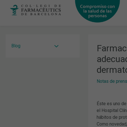
Ir
al
contenido
Farmacé
Blog
adecuad
dermato
Notas de pren
Éste es uno de
el Hospital Clí
hábitos de pro
Como novedad, 