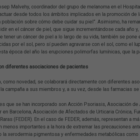
osep Malvehy, coordinador del grupo de melanoma en el Hospital 
ctuar desde todos los ámbitos implicados en la promoción de la
la población sobre cómo debe cuidar su piel”. Asimismo, ha rema
dir en el cáncer de piel, que sigue incrementándose cada año y,
e tener un cáncer de piel a lo largo de su vida, también se pon
idas por el sol, pero sí pueden agravarse con el sol, como el lup
esta época del año las erupciones polimorfas lumínicas, que la 
on diferentes asociaciones de pacientes
, como novedad, se colaborará directamente con diferentes asoc
 la campaña a sus miembros y, a su vez, desde las farmacias se
es que se han incorporado son Acción Psoriasis, Asociación de 
r en Barcelona, Asociación de Afectados de Urticaria Crónica, F
aras (FEDER). En el caso de FEDER, además, representan a más 
on menos importantes a la hora de extremar las precauciones an
 la xerodermia pigmentosa y enfermedades metabólicas como la p