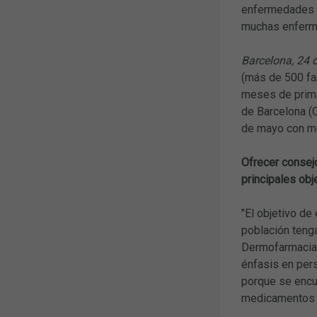
enfermedades re
muchas enferme
Barcelona, 24 
(más de 500 far
meses de prima
de Barcelona (C
de mayo con mo
Ofrecer consejo
principales obj
"El objetivo de
población tenga
Dermofarmacia 
énfasis en per
porque se encue
medicamentos f