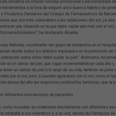
 esta iniciativa es ofrecer consejo profesional y personalizado 
 herramientas a la hora de adquirir unos buenos hábitos de prote
y Productos Sanitarios del Colegio de Farmacéuticos de Barcel
sonas que son más vulnerables a las radiaciones del sol, ya sea
ntra en una situación en la que debe vigilar aún más con el so
otosensibilizantes”, ha destacado Alcalde.
osep Malvehy, coordinador del grupo de melanoma en el Hospital 
ctuar desde todos los ámbitos implicados en la promoción de la
la población sobre cómo debe cuidar su piel”. Asimismo, ha rema
dir en el cáncer de piel, que sigue incrementándose cada año y,
e tener un cáncer de piel a lo largo de su vida, también se pon
idas por el sol, pero sí pueden agravarse con el sol, como el lup
esta época del año las erupciones polimorfas lumínicas, que la 
on diferentes asociaciones de pacientes
, como novedad, se colaborará directamente con diferentes asoc
 la campaña a sus miembros y, a su vez, desde las farmacias se