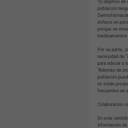
"El objetivo de
población tenga
Dermofarmacia 
énfasis en per
porque se encue
medicamentos f
Por su parte, J
necesidad de “a
para educar a 
“Además de inci
población pued
no están produc
frecuentes en 
Colaboración c
En este sentido
información de