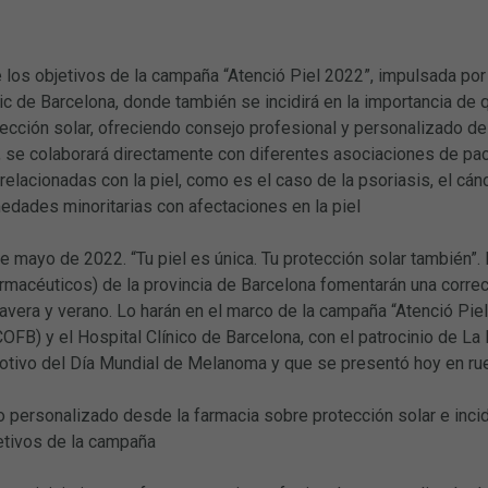
 los objetivos de la campaña “Atenció Piel 2022”, impulsada po
nic de Barcelona, donde también se incidirá en la importancia de
tección solar, ofreciendo consejo profesional y personalizado d
se colaborará directamente con diferentes asociaciones de pacie
lacionadas con la piel, como es el caso de la psoriasis, el cáncer 
dades minoritarias con afectaciones en la piel
e mayo de 2022. “Tu piel es única. Tu protección solar también”
macéuticos) de la provincia de Barcelona fomentarán una correct
vera y verano. Lo harán en el marco de la campaña “Atenció Pie
OFB) y el Hospital Clínico de Barcelona, con el patrocinio de L
tivo del Día Mundial de Melanoma y que se presentó hoy en ru
 personalizado desde la farmacia sobre protección solar e incid
etivos de la campaña