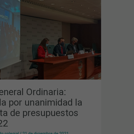
D
TOS
neral Ordinaria:
a por unanimidad la
ta de presupuestos
22
o colegial
/
21 de diciembre de 2021