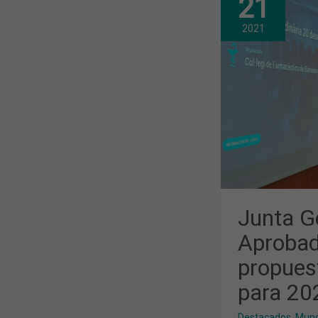
21
GENERAL
ORDINARIA:
APROBADA
2021
POR
UNANIMIDA
LA
PROPUESTA
DE
PRESUPUES
PARA
2022
Junta Ge
Aprobad
propues
para 20
Destacados
,
Mund