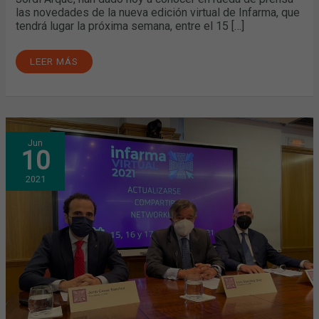
las novedades de la nueva edición virtual de Infarma, que
tendrá lugar la próxima semana, entre el 15 […]
LEER MÁS
CUENTA
Jun
ATRÁS
10
PARA
QUE
COMIENCE
2021
INFARMA
VIRTUAL
2021,
QUE
SE
CELEBRARÁ
DEL
15
AL
17
DE
JUNIO