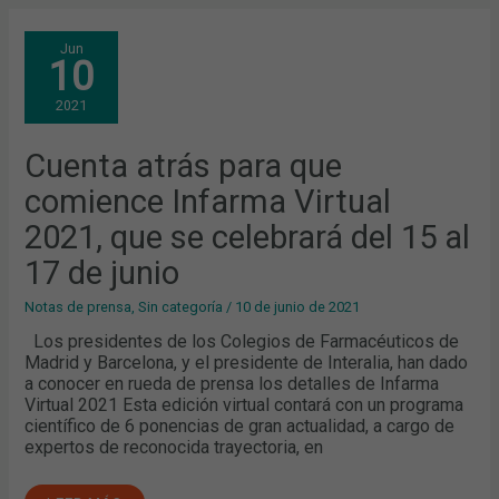
CUENTA
Jun
ATRÁS
10
PARA
QUE
COMIENCE
2021
INFARMA
VIRTUAL
2021,
QUE
Cuenta atrás para que
SE
CELEBRARÁ
comience Infarma Virtual
DEL
15
AL
2021, que se celebrará del 15 al
17
DE
17 de junio
JUNIO
Notas de prensa
,
Sin categoría
/
10 de junio de 2021
Los presidentes de los Colegios de Farmacéuticos de
Madrid y Barcelona, y el presidente de Interalia, han dado
a conocer en rueda de prensa los detalles de Infarma
Virtual 2021 Esta edición virtual contará con un programa
científico de 6 ponencias de gran actualidad, a cargo de
expertos de reconocida trayectoria, en