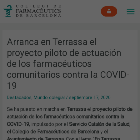
Ir
MAI
al
ME
contenido
Arranca en Terrassa el
proyecto piloto de actuación
de los farmacéuticos
comunitarios contra la COVID-
19
Destacados
,
Mundo colegial
/
septiembre 17, 2020
Se ha puesto en marcha en
Terrassa
el
proyecto piloto de
actuación de los farmacéuticos comunitarios contra la
COVID-19
, impulsado
por el
Servicio Catalán de la Salud,
el Colegio de Farmacéuticos de Barcelona
y
el
Ayuntamiento de Terrassa
. Con el lema “
En Terrassa,