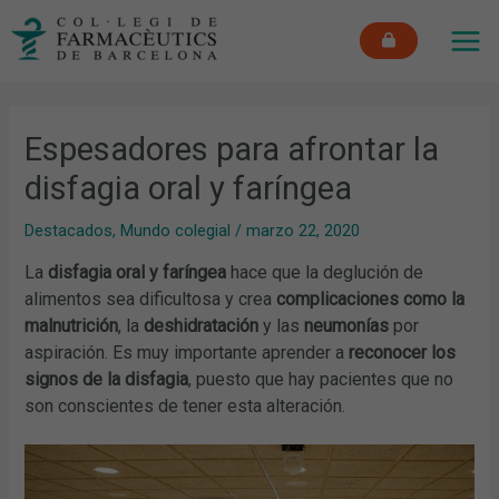
Ir
MAI
al
ME
contenido
Espesadores para afrontar la
disfagia oral y faríngea
Destacados
,
Mundo colegial
/
marzo 22, 2020
La
disfagia oral y faríngea
hace que la deglución de
alimentos sea dificultosa y crea
complicaciones como la
malnutrición
, la
deshidratación
y las
neumonías
por
aspiración. Es muy importante aprender a
reconocer los
signos de la disfagia
, puesto que hay pacientes que no
son conscientes de tener esta alteración.