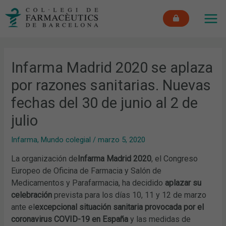
Ir
MAI
al
ME
contenido
Infarma Madrid 2020 se aplaza
por razones sanitarias. Nuevas
fechas del 30 de junio al 2 de
julio
Infarma
,
Mundo colegial
/
marzo 5, 2020
La organización de
Infarma Madrid 2020
, el Congreso
Europeo de Oficina de Farmacia y Salón de
Medicamentos y Parafarmacia, ha decidido
aplazar su
celebración
prevista para los días 10, 11 y 12 de marzo
ante el
excepcional situación sanitaria provocada por el
coronavirus COVID-19 en España
y las medidas de