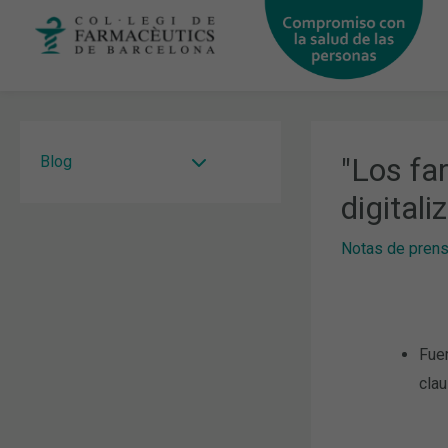
Ir
al
contenido
"Los fa
Blog
digitali
Notas de pren
Fuer
clau