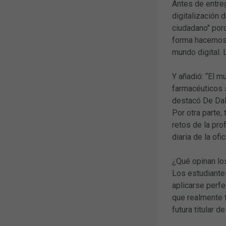
Antes de entreg
digitalización 
ciudadano" porq
forma hacemos 
mundo digital. 
Y añadió: “El m
farmacéuticos s
destacó De Da
Por otra parte,
retos de la pro
diaria de la ofi
¿Qué opinan lo
Los estudiante
aplicarse perf
que realmente t
futura titular 