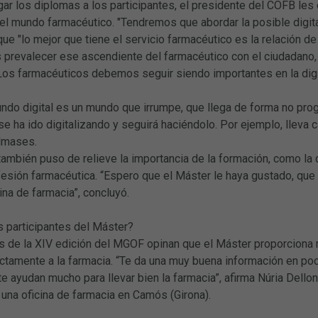
ar los diplomas a los participantes, el presidente del COFB les d
del mundo farmacéutico. "Tendremos que abordar la posible digital
ue "lo mejor que tiene el servicio farmacéutico es la relación de
prevalecer ese ascendiente del farmacéutico con el ciudadano, e
Los farmacéuticos debemos seguir siendo importantes en la digit
undo digital es un mundo que irrumpe, que llega de forma no pro
e ha ido digitalizando y seguirá haciéndolo. Por ejemplo, lleva c
lmases.
 también puso de relieve la importancia de la formación, como la
fesión farmacéutica. “Espero que el Máster le haya gustado, que 
cina de farmacia”, concluyó.
s participantes del Máster?
s de la XIV edición del MGOF opinan que el Máster proporcion
ectamente a la farmacia. “Te da una muy buena información en p
e ayudan mucho para llevar bien la farmacia”, afirma Núria Dellon
de una oficina de farmacia en Camós (Girona).