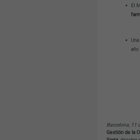
El M
far
Una 
año
Barcelona, 11 d
Gestión de la 
Serra
, director