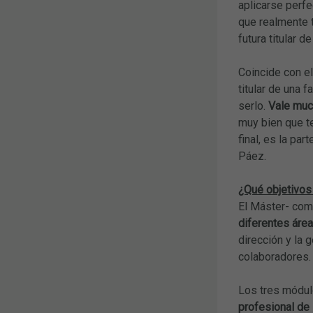
aplicarse perf
que realmente t
futura titular 
Coincide con e
titular de una 
serlo.
Vale muc
muy bien que t
final, es la pa
Páez.
¿Qué objetivos
El Máster- com
diferentes áre
dirección y la
colaboradores.
Los tres módul
profesional de 