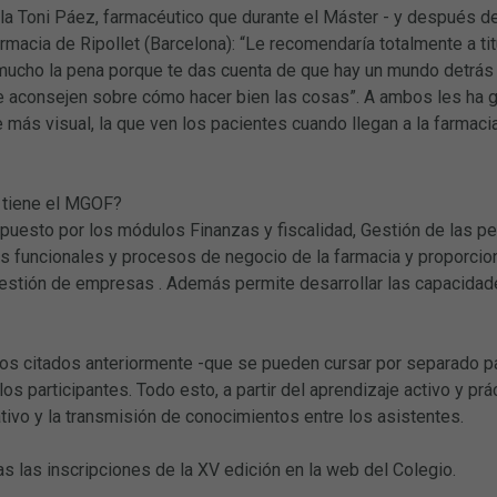
lla Toni Páez, farmacéutico que durante el Máster - y después d
farmacia de Ripollet (Barcelona): “Le recomendaría totalmente a t
mucho la pena porque te das cuenta de que hay un mundo detrás
e aconsejen sobre cómo hacer bien las cosas”. A ambos les ha g
rte más visual, la que ven los pacientes cuando llegan a la farmac
 tiene el MGOF?
puesto por los módulos Finanzas y fiscalidad, Gestión de las pe
s funcionales y procesos de negocio de la farmacia y proporciona
gestión de empresas . Además permite desarrollar las capacidade
s citados anteriormente -que se pueden cursar por separado para 
los participantes. Todo esto, a partir del aprendizaje activo y prá
tivo y la transmisión de conocimientos entre los asistentes.
as las inscripciones de la XV edición en la web del Colegio.