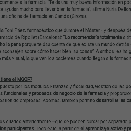
ectamente a la farmacia. “Te da una muy buena información en p
e ayudan mucho para llevar bien la farmacia”, afirma Núria Dellon
de una oficina de farmacia en Camós (Girona).
lla Toni Páez, farmacéutico que durante el Máster - y después d
farmacia de Ripollet (Barcelona):
“Lo recomendaría totalmente
a t
ho la pena
porque te das cuenta de que existe un mundo detrás
e aconsejen sobre cómo hacer bien las cosas”. A ambos les ha g
rte más visual, la que ven los pacientes cuando llegan a la farmac
 tiene el MGOF?
puesto por los módulos Finanzas y fiscalidad, Gestión de las pe
as funcionales y procesos de negocio de la farmacia
y proporcio
 gestión de empresas. Además, también permite
desarrollar las c
os citados anteriormente –que se pueden cursar por separado 
los participantes
. Todo esto, a partir de
el aprendizaje activo y p