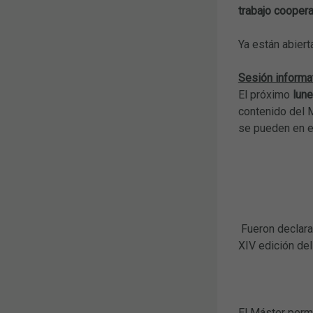
trabajo coopera
Ya están abiert
Sesión informat
El próximo
lune
contenido del M
se pueden en e
Fueron declara
XIV edición d
El Máster permi