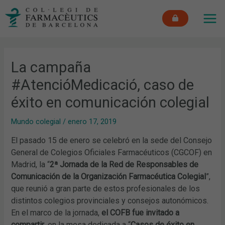
Ir
MAI
al
ME
contenido
La campaña
#AtencióMedicació, caso de
éxito en comunicación colegial
Mundo colegial
/
enero 17, 2019
El pasado 15 de enero se celebró en la sede del Consejo
General de Colegios Oficiales Farmacéuticos (CGCOF) en
Madrid, la “
2ª Jornada de la Red de Responsables de
Comunicación de la Organización Farmacéutica Colegial
”,
que reunió a gran parte de estos profesionales de los
distintos colegios provinciales y consejos autonómicos.
En el marco de la jornada,
el COFB fue invitado a
compartir
, en la mesa dedicada a “
Casos de éxito en