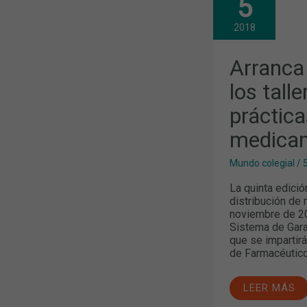
5
LA
QUINTA
EDICIÓN
2018
DE
LOS
TALLERES
Arranca 
DE
BUENAS
los tall
PRÁCTICAS
DE
práctica
DISTRIBUCI
DE
MEDICAMEN
medica
Mundo colegial
/
La quinta edició
distribución d
noviembre de 201
Sistema de Garan
que se impartirá
de Farmacéutico
LEER MÁS