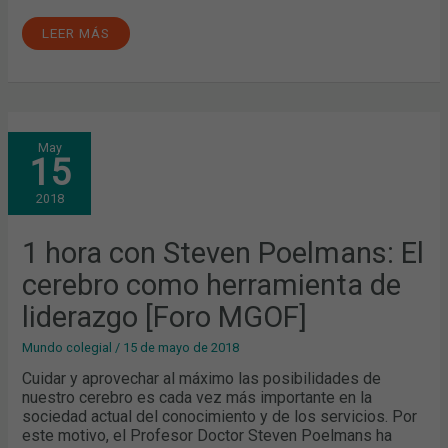
LEER MÁS
1
May
HORA
15
CON
STEVEN
POELMANS:
2018
EL
CEREBRO
COMO
HERRAMIENTA
1 hora con Steven Poelmans: El
DE
LIDERAZGO
cerebro como herramienta de
[FORO
MGOF]
liderazgo [Foro MGOF]
Mundo colegial
/
15 de mayo de 2018
Cuidar y aprovechar al máximo las posibilidades de
nuestro cerebro es cada vez más importante en la
sociedad actual del conocimiento y de los servicios. Por
este motivo, el Profesor Doctor Steven Poelmans ha