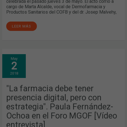
celebrada el pasado jueves 3 de mayo. El acto corrió a
cargo de Marta Alcalde, vocal de Dermofarmacia y
Productos Sanitarios del COFB y del dr. Josep Malvehy,
LEER MÁS
"LA
May
FARMACIA
2
DEBE
TENER
PRESENCIA
2018
DIGITAL,
PERO
CON
ESTRATEGIA".
"La farmacia debe tener
PAULA
FERNÁNDEZ-
presencia digital, pero con
OCHOA
EN
EL
estrategia". Paula Fernández-
FORO
MGOF
Ochoa en el Foro MGOF [Vídeo
[VÍDEO
ENTREVISTA]
entrevista]