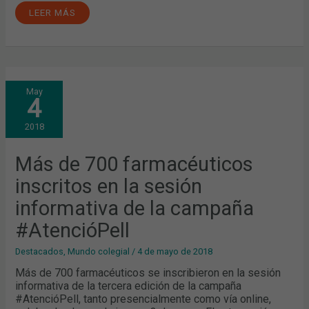
LEER MÁS
MÁS
May
DE
4
700
FARMACÉUTICOS
INSCRITOS
2018
EN
LA
SESIÓN
INFORMATIVA
Más de 700 farmacéuticos
DE
LA
inscritos en la sesión
CAMPAÑA
#ATENCIÓPELL
informativa de la campaña
#AtencióPell
Destacados
,
Mundo colegial
/
4 de mayo de 2018
Más de 700 farmacéuticos se inscribieron en la sesión
informativa de la tercera edición de la campaña
#AtencióPell, tanto presencialmente como vía online,