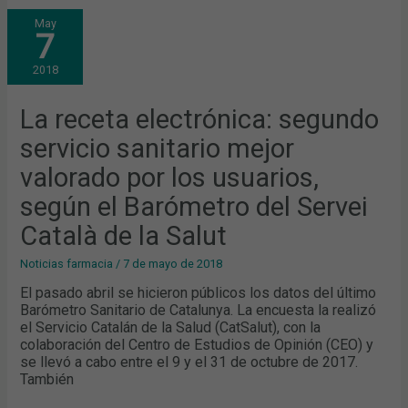
LA
May
RECETA
7
ELECTRÓNICA:
SEGUNDO
SERVICIO
2018
SANITARIO
MEJOR
VALORADO
POR
La receta electrónica: segundo
LOS
USUARIOS,
servicio sanitario mejor
SEGÚN
EL
BARÓMETRO
valorado por los usuarios,
DEL
SERVEI
según el Barómetro del Servei
CATALÀ
DE
LA
Català de la Salut
SALUT
Noticias farmacia
/
7 de mayo de 2018
El pasado abril se hicieron públicos los datos del último
Barómetro Sanitario de Catalunya. La encuesta la realizó
el Servicio Catalán de la Salud (CatSalut), con la
colaboración del Centro de Estudios de Opinión (CEO) y
se llevó a cabo entre el 9 y el 31 de octubre de 2017.
También