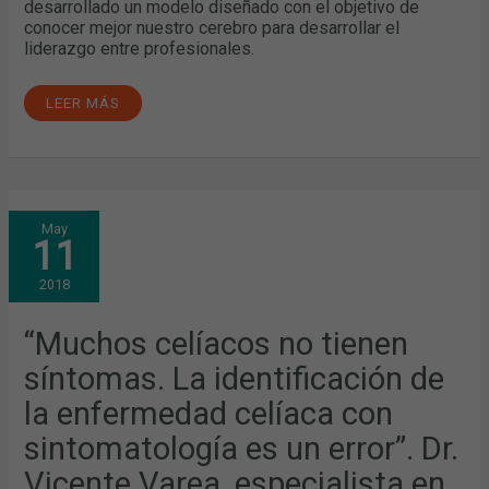
desarrollado un modelo diseñado con el objetivo de
conocer mejor nuestro cerebro para desarrollar el
liderazgo entre profesionales.
LEER MÁS
“MUCHOS
May
CELÍACOS
11
NO
TIENEN
SÍNTOMAS.
2018
LA
IDENTIFICACIÓN
DE
LA
“Muchos celíacos no tienen
ENFERMEDAD
CELÍACA
síntomas. La identificación de
CON
SINTOMATOLOGÍA
ES
la enfermedad celíaca con
UN
ERROR”.
sintomatología es un error”. Dr.
DR.
VICENTE
VAREA,
Vicente Varea, especialista en
ESPECIALISTA