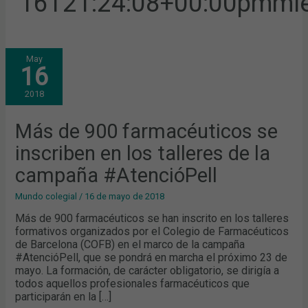
16T21:24:08+00:00pmmié
MÁS
May
DE
16
900
FARMACÉUTICOS
SE
2018
INSCRIBEN
EN
LOS
TALLERES
Más de 900 farmacéuticos se
DE
LA
inscriben en los talleres de la
CAMPAÑA
#ATENCIÓPELL
campaña #AtencióPell
Mundo colegial
/
16 de mayo de 2018
Más de 900 farmacéuticos se han inscrito en los talleres
formativos organizados por el Colegio de Farmacéuticos
de Barcelona (COFB) en el marco de la campaña
#AtencióPell, que se pondrá en marcha el próximo 23 de
mayo. La formación, de carácter obligatorio, se dirigía a
todos aquellos profesionales farmacéuticos que
participarán en la […]