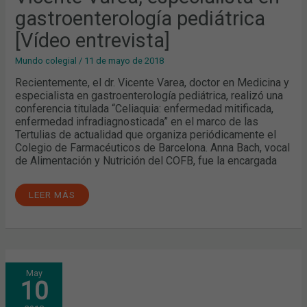
EN
gastroenterología pediátrica
GASTROENTEROLOGÍA
PEDIÁTRICA
[VÍDEO
[Vídeo entrevista]
ENTREVISTA]
Mundo colegial
/
11 de mayo de 2018
Recientemente, el dr. Vicente Varea, doctor en Medicina y
especialista en gastroenterología pediátrica, realizó una
conferencia titulada “Celiaquia: enfermedad mitificada,
enfermedad infradiagnosticada” en el marco de las
Tertulias de actualidad que organiza periódicamente el
Colegio de Farmacéuticos de Barcelona. Anna Bach, vocal
de Alimentación y Nutrición del COFB, fue la encargada
LEER MÁS
APROXIMACIÓN
May
AL
10
NUEVO
REGLAMENTO
EUROPEO