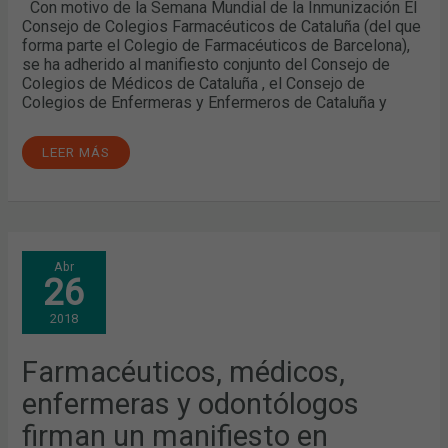
Con motivo de la Semana Mundial de la Inmunización El
Consejo de Colegios Farmacéuticos de Cataluña (del que
forma parte el Colegio de Farmacéuticos de Barcelona),
se ha adherido al manifiesto conjunto del Consejo de
Colegios de Médicos de Cataluña , el Consejo de
Colegios de Enfermeras y Enfermeros de Cataluña y
LEER MÁS
FARMACÉUTICOS,
Abr
MÉDICOS,
26
ENFERMERAS
Y
ODONTÓLOGOS
2018
FIRMAN
UN
MANIFIESTO
EN
Farmacéuticos, médicos,
DEFENSA
DE
enfermeras y odontólogos
LAS
VACUNAS
firman un manifiesto en