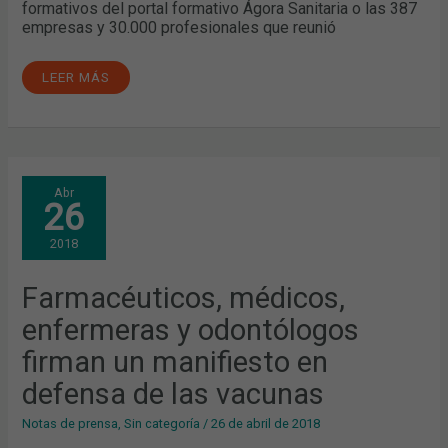
formativos del portal formativo Ágora Sanitaria o las 387
empresas y 30.000 profesionales que reunió
LEER MÁS
FARMACÉUTICOS,
Abr
MÉDICOS,
26
ENFERMERAS
Y
ODONTÓLOGOS
2018
FIRMAN
UN
MANIFIESTO
EN
Farmacéuticos, médicos,
DEFENSA
DE
enfermeras y odontólogos
LAS
VACUNAS
firman un manifiesto en
defensa de las vacunas
Notas de prensa
,
Sin categoría
/
26 de abril de 2018