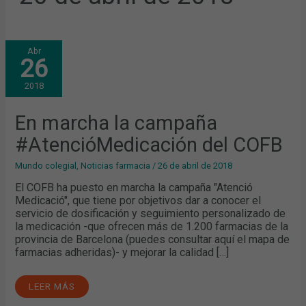
EN
Abr
MARCHA
26
LA
CAMPAÑA
#ATENCIÓMEDICACIÓN
2018
DEL
COFB
En marcha la campaña
#AtencióMedicación del COFB
Mundo colegial
,
Noticias farmacia
/
26 de abril de 2018
El COFB ha puesto en marcha la campaña "Atenció
Medicació", que tiene por objetivos dar a conocer el
servicio de dosificación y seguimiento personalizado de
la medicación -que ofrecen más de 1.200 farmacias de la
provincia de Barcelona (puedes consultar aquí el mapa de
farmacias adheridas)- y mejorar la calidad […]
LEER MÁS