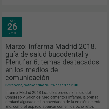
MARZO:
Abr
INFARMA
26
MADRID
2018,
GUÍA
2018
DE
SALUD
BUCODENTAL
Y
Marzo: Infarma Madrid 2018,
PLENUFAR
6,
guía de salud bucodental y
TEMAS
DESTACADOS
EN
Plenufar 6, temas destacados
LOS
MEDIOS
en los medios de
DE
COMUNICACIÓN
comunicación
Destacados
,
Noticias farmacia
/
26 de abril de 2018
Infarma Madrid 2018 Los días previos al inicio del
Congreso y Salón de Medicamentos Infarma, la prensa
destacó algunas de las novedades de la edición de este
año, como el espacio speaker corner, los ocho retos