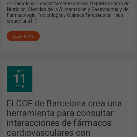
de Barcelona – concretamente con los Departamentos de
Nutrición, Ciencias de la Alimentación y Gastronomía y de
Farmacología, Toxicología y Química Terapéutica – han
creado una […]
LEER MÁS
EL
Abr
COF
11
DE
BARCELONA
CREA
2018
UNA
HERRAMIENTA
PARA
CONSULTAR
El COF de Barcelona crea una
INTERACCIONES
DE
herramienta para consultar
FÁRMACOS
CARDIOVASCULARES
CON
interacciones de fármacos
ALIMENTOS,
COMPLEMENTOS
cardiovasculares con
Y/O
PLANTAS