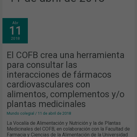
EL
Abr
COFB
11
CREA
UNA
HERRAMIENTA
2018
PARA
CONSULTAR
LAS
INTERACCIONES
El COFB crea una herramienta
DE
FÁRMACOS
para consultar las
CARDIOVASCULARES
CON
ALIMENTOS,
interacciones de fármacos
COMPLEMENTOS
Y/O
cardiovasculares con
PLANTAS
MEDICINALES
alimentos, complementos y/o
plantas medicinales
Mundo colegial
/
11 de abril de 2018
La Vocalía de Alimentación y Nutrición y la de Plantas
Medicinales del COFB, en colaboración con la Facultad de
Farmacia y Ciencias de la Alimentación de la Universidad