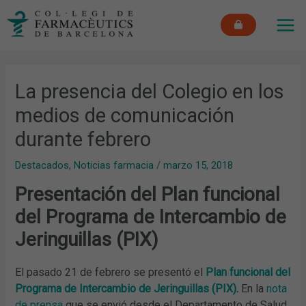
Ir
MAI
al
ME
contenido
La presencia del Colegio en los
medios de comunicación
durante febrero
Destacados
,
Noticias farmacia
/
marzo 15, 2018
Presentación del Plan funcional
del Programa de Intercambio de
Jeringuillas (PIX)
El pasado 21 de febrero se presentó el
Plan funcional del
Programa de Intercambio de Jeringuillas (PIX)
.
En la
nota
de prensa
que se envió desde el Departamento de Salud,