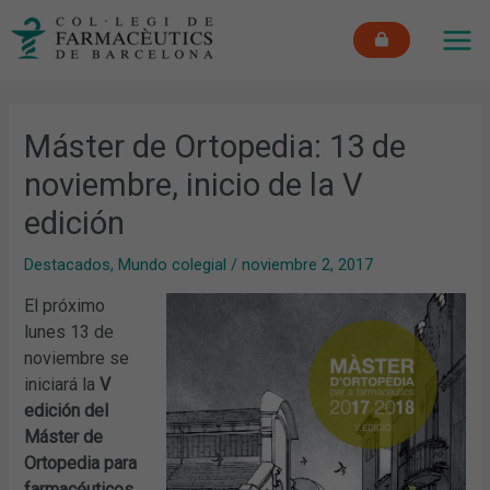
Ir
MAI
al
ME
contenido
Máster de Ortopedia: 13 de
noviembre, inicio de la V
edición
Destacados
,
Mundo colegial
/
noviembre 2, 2017
El próximo
lunes 13 de
noviembre se
iniciará la
V
edición del
Máster de
Ortopedia para
farmacéuticos
,