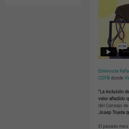
Entrevista Raf
COFB
donde
V
"La inclusión d
valor añadido q
del Consejo de
Josep Trueta qu
El pasado mes