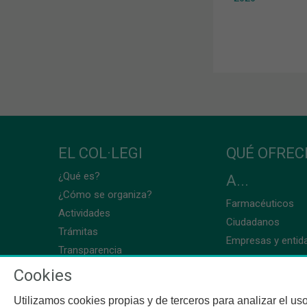
EL COL·LEGI
QUÉ OFRE
¿Qué es?
A...
¿Cómo se organiza?
Farmacéuticos
Actividades
Ciudadanos
Trámitas
Empresas y entid
Transparencia
Cookies
Utilizamos cookies propias y de terceros para analizar el uso