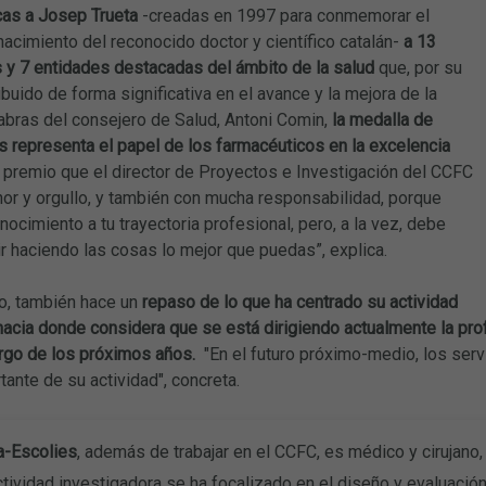
cas a Josep Trueta
-creadas en 1997 para conmemorar el
nacimiento del reconocido doctor y científico catalán-
a 13
 y 7 entidades destacadas del ámbito de la salud
que, por su
ribuido de forma significativa en el avance y la mejora de la
abras del consejero de Salud, Antoni Comin,
la medalla de
s representa el papel de los farmacéuticos en la excelencia
 premio que el director de Proyectos e Investigación del CCFC
or y orgullo, y también con mucha responsabilidad, porque
ocimiento a tu trayectoria profesional, pero, a la vez, debe
ir haciendo las cosas lo mejor que puedas”, explica.
eo, también hace un
repaso de lo que ha centrado su actividad
hacia donde considera que se está dirigiendo actualmente la pro
argo de los próximos años.
"En el futuro próximo-medio, los serv
tante de su actividad", concreta.
a-Escolies
, además de trabajar en el CCFC, es médico y cirujano,
ctividad investigadora se ha focalizado en el diseño y evaluaci