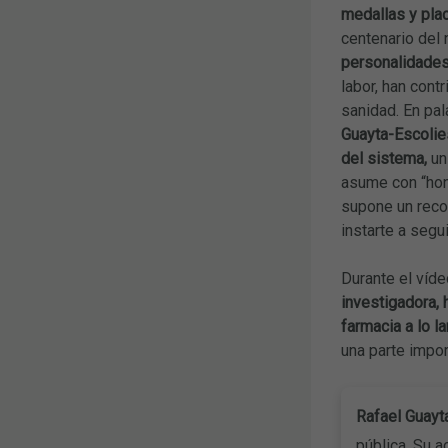
medallas y pla
centenario del 
personalidades
labor, han cont
sanidad. En pal
Guayta-Escolie
del sistema,
un
asume con “hon
supone un recon
instarte a segu
Durante el víd
investigadora, 
farmacia a lo l
una parte impor
Rafael Guayt
pública. Su a