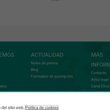
CEMOS
ACTUALIDAD
MÁS
Notas de prensa
INFOR
Blog
Contacto
Formulario de suscripción
Aviso legal
ades
Canal Ético 
 del sitio web.
Política de cookies