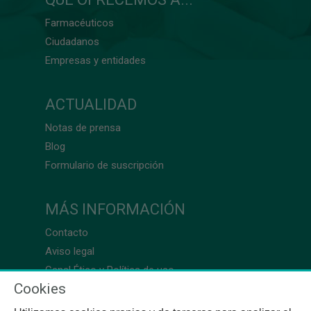
Farmacéuticos
Ciudadanos
Empresas y entidades
ACTUALIDAD
Notas de prensa
Blog
Formulario de suscripción
MÁS INFORMACIÓN
Contacto
Aviso legal
Canal Ético y Política de uso
Cookies