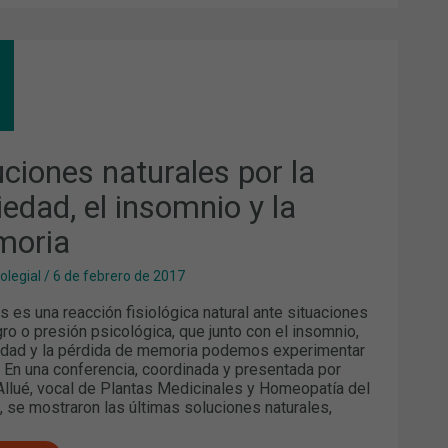
UCIONES
URALES
IEDAD,
OMNIO
uciones naturales por la
iedad, el insomnio y la
ORIA
oria
olegial
/
6 de febrero de 2017
és es una reacción fisiológica natural ante situaciones
gro o presión psicológica, que junto con el insomnio,
edad y la pérdida de memoria podemos experimentar
o. En una conferencia, coordinada y presentada por
llué, vocal de Plantas Medicinales y Homeopatía del
, se mostraron las últimas soluciones naturales,