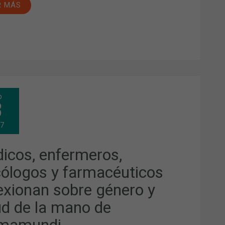
R MÁS
ICOS,
b
ERMEROS,
3
CÓLOGOS
MACÉUTICOS
17
LEXIONAN
RE
ERO
icos, enfermeros,
UD
cólogos y farmacéuticos
O
lexionan sobre género y
MAMUNDI
ud de la mano de
mamundi