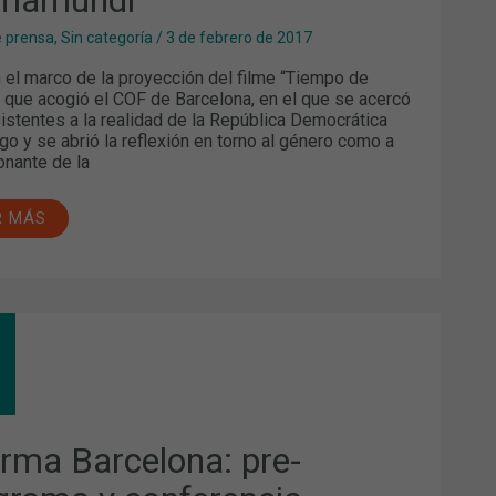
e prensa
,
Sin categoría
/
3 de febrero de 2017
el marco de la proyección del filme “Tiempo de
 que acogió el COF de Barcelona, en el que se acercó
sistentes a la realidad de la República Democrática
go y se abrió la reflexión en torno al género como a
onante de la
R MÁS
ARMA
CELONA:
-
GRAMA
FERENCIA
UGURAL
arma Barcelona: pre-