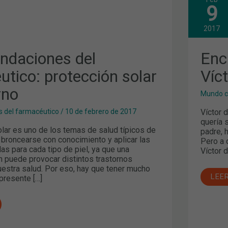
CIONES
ENC
9
CON
ICO:
EL
N
ESC
2017
VÍC
DEL
ÁRB
daciones del
Enc
(15
DE
tico: protección solar
Víct
FEB
rno
Mundo c
Víctor 
 del farmacéutico
/
10 de febrero de 2017
quería 
olar es uno de los temas de salud típicos de
padre, 
 broncearse con conocimiento y aplicar las
Pero a d
s para cada tipo de piel, ya que una
Víctor 
 puede provocar distintos trastornos
uestra salud. Por eso, hay que tener mucho
LEE
presente […]