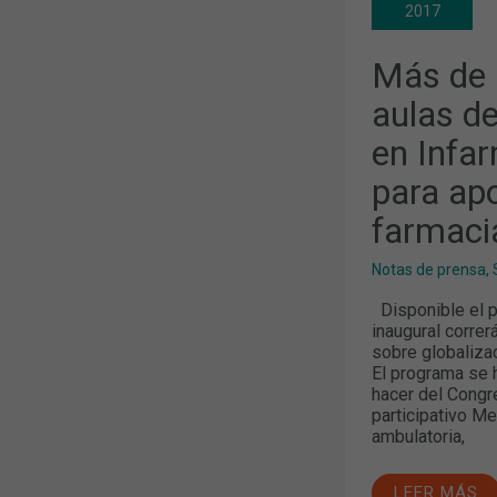
DE
2017
DEBATE
Y
AULAS
Más de 
DE
ACTUALIDA
PROFESION
aulas de
EN
INFARMA
en Infa
BARCELONA
2017
para apo
PARA
APORTAR
VALOR
farmacia
A
LA
FARMACIA
Notas de prensa
,
Y
AL
Disponible el p
PACIENTE
inaugural correrá
sobre globaliza
El programa se 
hacer del Congr
participativo M
ambulatoria,
LEER MÁS