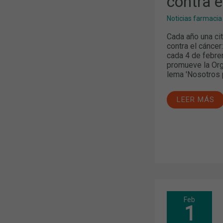
contra e
Noticias farmacia
Cada año una cit
contra el cáncer
cada 4 de febrer
promueve la Org
lema 'Nosotros p
LEER MÁS
MÁS
Feb
DE
1
50
MESAS