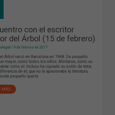
UENTRO
RITOR
TOR
OL
uentro con el escritor
or del Árbol (15 de febrero)
RERO)
olegial
/
9 de febrero de 2017
del Árbol nació en Barcelona en 1968. De pequeño
ser mayor, como todos los niños. Afeitarse, como su
hablar como él. Incluso ha copiado su estilo de letra.
iferencia de él, que no le apasionaba la literatura,
desde pequeño quería
R MÁS