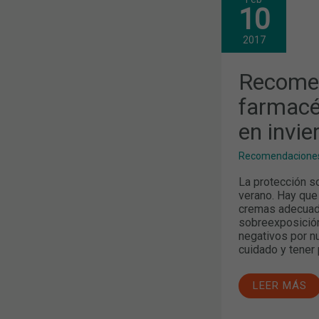
RECOMENDA
10
DEL
FARMACÉUT
PROTECCIÓ
2017
SOLAR
EN
INVIERNO
Recomen
farmacéu
en invie
Recomendaciones
La protección s
verano. Hay que
cremas adecuada
sobreexposición
negativos por n
cuidado y tener 
LEER MÁS