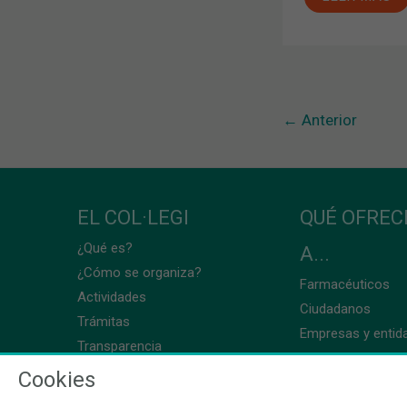
←
Anterior
EL COL·LEGI
QUÉ OFRE
¿Qué es?
A...
¿Cómo se organiza?
Farmacéuticos
Actividades
Ciudadanos
Trámitas
Empresas y entid
Transparencia
Cookies