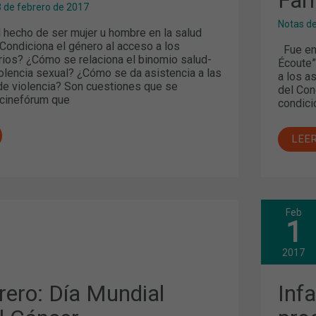
3 de febrero de 2017
Notas d
 hecho de ser mujer u hombre en la salud
ondiciona el género al acceso a los
Fue en 
arios? ¿Cómo se relaciona el binomio salud-
Écoute”
iolencia sexual? ¿Cómo se da asistencia a las
a los a
de violencia? Son cuestiones que se
del Con
 cinefórum que
condici
LEE
Feb
INF
1
BAR
PRE
PRO
2017
Y
CON
INA
rero: Día Mundial
Inf