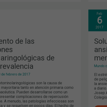
Feb
TO
SOL
6
NAT
POR
NES
LA
2017
ARINGOLÓGICAS
ANS
EL
INS
ento de las
Sol
IA
Y
LA
ones
ans
MEM
laringológicas de
mem
revalencia
Mundo c
El estr
8 de febrero de 2017
de peli
torrinolaringológicas son la causa de
la ansi
 mayoritaria tanto en atención primaria como
a diari
macéutica. Pueden desarrollarse como un
Josep A
presentar complicaciones de repercusión
Colegio
te. A menudo, las patologías infecciosas son
ica y se resuelven en pocos días. El hecho de