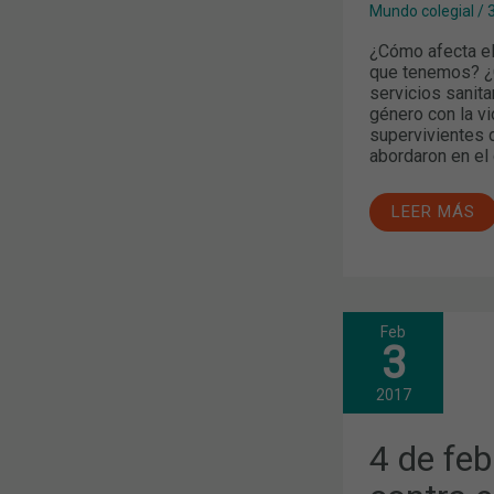
Mundo colegial
/
¿Cómo afecta el
que tenemos? ¿C
servicios sanit
género con la v
supervivientes 
abordaron en el
LEER MÁS
Feb
4
3
DE
FEBRERO:
DÍA
2017
MUNDIAL
CONTRA
EL
4 de feb
CÁNCER