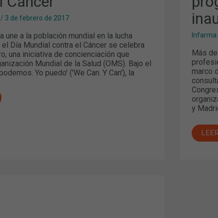
l Cáncer
pro
ina
/
3 de febrero de 2017
a une a la población mundial en la lucha
Infarma
: el Día Mundial contra el Cáncer se celebra
Más de 
o, una iniciativa de concienciación que
profesi
anización Mundial de la Salud (OMS). Bajo el
marco d
odemos. Yo puedo' ('We Can. Y Can'), la
consult
Congres
organiz
y Madri
LEE