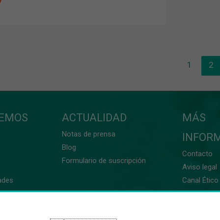
1
2
CEMOS
ACTUALIDAD
MÁS
Notas de prensa
INFOR
Blog
Contacto
Formulario de suscripción
Aviso legal
ades
Canal Ético 