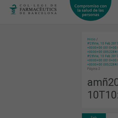
Ir
al
contenido
Inicio
#!28Vie, 10 Feb 20
+0000+00:0010+00:0
+0000+00:005228#/2
#!28Vie, 10 Feb 20
+0000+00:0010+00:0
+0000+00:005228#/2
Página 2
amñ20
10T10
Feb