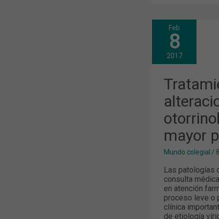
Feb
TRATAMIEN
8
DE
LAS
ALTERACIO
2017
OTORRINOL
DE
MAYOR
Tratami
PREVALENC
alteraci
otorrino
mayor p
Mundo colegial
/
Las patologías o
consulta médica
en atención far
proceso leve o 
clínica importan
de etiología vír