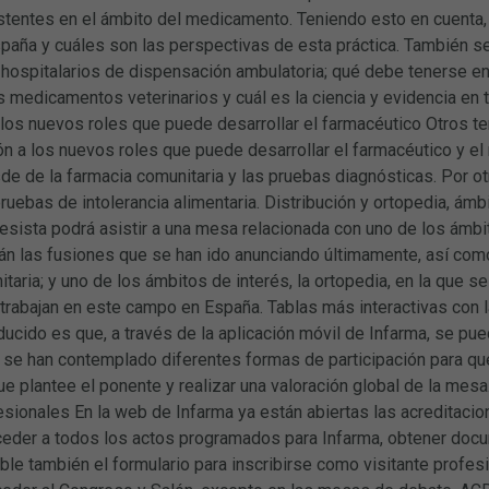
entes en el ámbito del medicamento. Teniendo esto en cuenta, s
paña y cuáles son las perspectivas de esta práctica. También se
ospitalarios de dispensación ambulatoria; qué debe tenerse en 
s medicamentos veterinarios y cuál es la ciencia y evidencia en
 los nuevos roles que puede desarrollar el farmacéutico Otros t
ón a los nuevos roles que puede desarrollar el farmacéutico y el
e de la farmacia comunitaria y las pruebas diagnósticas. Por otr
ruebas de intolerancia alimentaria. Distribución y ortopedia, ámbi
resista podrá asistir a una mesa relacionada con uno de los ámbito
án las fusiones que se han ido anunciando últimamente, así como
taria; y uno de los ámbitos de interés, la ortopedia, en la que se
 trabajan en este campo en España. Tablas más interactivas con 
ducido es que, a través de la aplicación móvil de Infarma, se pu
, se han contemplado diferentes formas de participación para qu
 plantee el ponente y realizar una valoración global de la mesa.
esionales En la web de Infarma ya están abiertas las acreditaci
ceder a todos los actos programados para Infarma, obtener docum
ble también el formulario para inscribirse como visitante profes