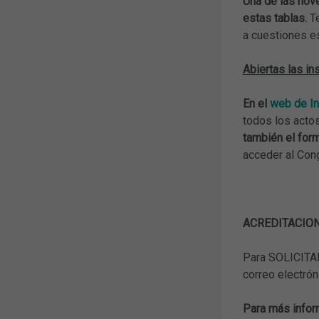
Una de las nove
estas tablas.
T
a cuestiones es
Abiertas las in
En el
web de I
todos los acto
también el form
acceder al Con
ACREDITACIO
Para SOLICITAR
correo electró
Para más infor