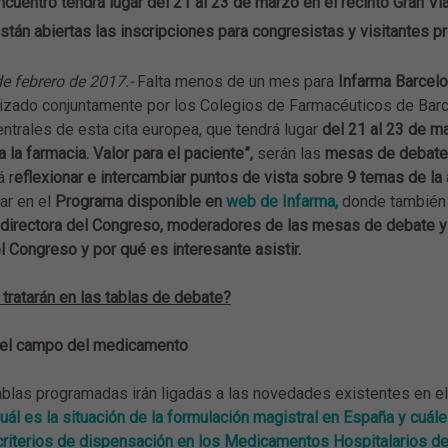
ncuentro tendrá lugar del 21 al 23 de marzo en el recinto Gran Vi
stán abiertas las inscripciones para congresistas y visitantes p
de febrero de 2017.-
Falta menos de un mes para
Infarma Barcelo
izado conjuntamente por los Colegios de Farmacéuticos de Barce
ntrales de esta cita europea, que tendrá lugar
d
el 21 al 23 de ma
a la farmacia. Valor para el paciente”,
serán las
mesas de debate 
 r
eflexionar e intercambiar puntos de vista sobre 9 temas de la 
ar en el
Programa disponible en
web de Infarma,
donde también 
irectora del Congreso, moderadores de las mesas de debate y 
l Congreso y por qué es interesante asistir.
tratarán en las tablas de debate?
el campo del medicamento
tablas programadas irán ligadas a las novedades existentes en e
uál es la situación de la formulación magistral en España y cuál
criterios de dispensación en los Medicamentos Hospitalarios d