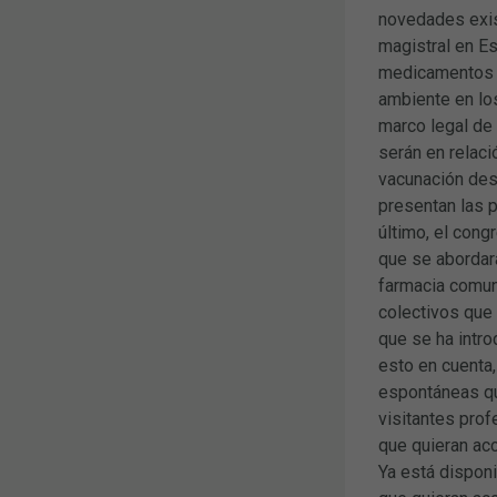
novedades exist
magistral en Es
medicamentos h
ambiente en lo
marco legal de
serán en relaci
vacunación desd
presentan las p
último, el cong
que se abordar
farmacia comuni
colectivos que
que se ha intro
esto en cuenta
espontáneas que
visitantes prof
que quieran ac
Ya está disponi