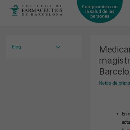
Ir
al
contenido
Medicam
Blog
magistr
Barcel
Notas de pren
En e
actu