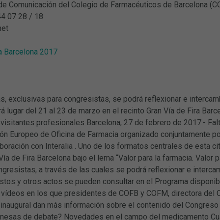
e Comunicación del Colegio de Farmacéuticos de Barcelona (C
44 07 28 / 18
net
a Barcelona 2017
 exclusivas para congresistas, se podrá reflexionar e intercam
á lugar del 21 al 23 de marzo en el recinto Gran Vía de Fira Barc
 visitantes profesionales Barcelona, 27 de febrero de 2017.- Fa
ón Europeo de Oficina de Farmacia organizado conjuntamente po
boración con Interalia . Uno de los formatos centrales de esta ci
 Vía de Fira Barcelona bajo el lema “Valor para la farmacia. Valor
gresistas, a través de las cuales se podrá reflexionar e interca
Estos y otros actos se pueden consultar en el Programa disponib
 vídeos en los que presidentes de COFB y COFM, directora del
inaugural dan más información sobre el contenido del Congreso 
s mesas de debate? Novedades en el campo del medicamento Cuat