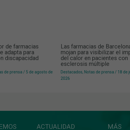
or de farmacias
Las farmacias de Barcelon
e adapta para
mojan para visibilizar el i
n discapacidad
del calor en pacientes con
esclerosis múltiple
as de prensa
/
5 de agosto de
Destacados
,
Notas de prensa
/
18 de 
2026
CEMOS
ACTUALIDAD
MÁS