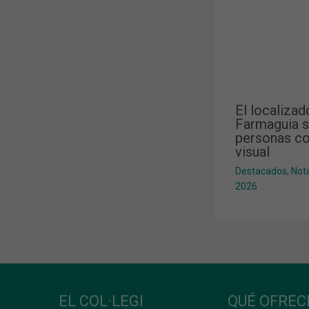
El localizad
Farmaguia s
personas co
visual
Destacados
,
Not
2026
EL COL·LEGI
QUÉ OFRE