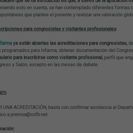
dades que se ha introducido es que, a través de la aplicación m
eniendo esto en cuenta, se han contemplado diferentes formas d
pontáneas que plantee el ponente y realizar una valoración glob
scripciones para congresistas y visitantes profesionales
nfarma
ya están abiertas las acreditaciones para congresistas,
de
s programados para Infarma, obtener documentación del Congreso
ulario para inscribirse como
visitante profesional,
perfil que eng
greso y Salón, excepto en las mesas de debate.
NES
 UNA ACREDITACIÓN, basta con confirmar asistencia al Depart
nico a premsa@cofb.net
mación: