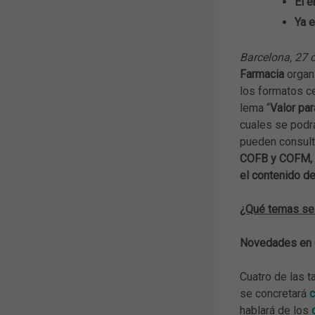
El e
Ya e
Barcelona, 27 
Farmacia
organ
los formatos ce
lema “
Valor par
cuales se podrá
pueden consult
COFB y COFM, d
el contenido de
¿Qué temas se 
Novedades en 
Cuatro de las 
se concretará
c
hablará de los