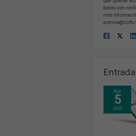
que quieran a
basta con conf
más informació
premsa@cofb.n
Entrada
Ago
5
2026