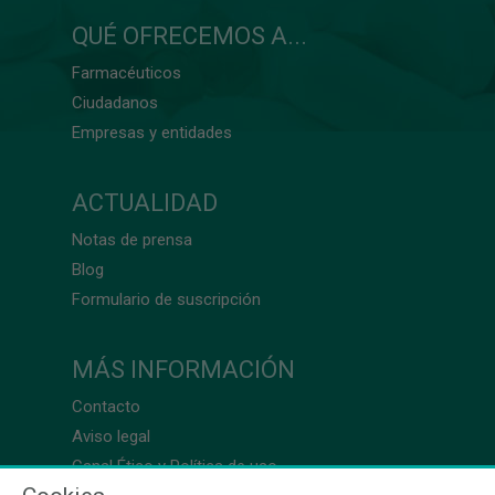
QUÉ OFRECEMOS A...
Farmacéuticos
Ciudadanos
Empresas y entidades
ACTUALIDAD
Notas de prensa
Blog
Formulario de suscripción
MÁS INFORMACIÓN
Contacto
Aviso legal
Canal Ético y Política de uso