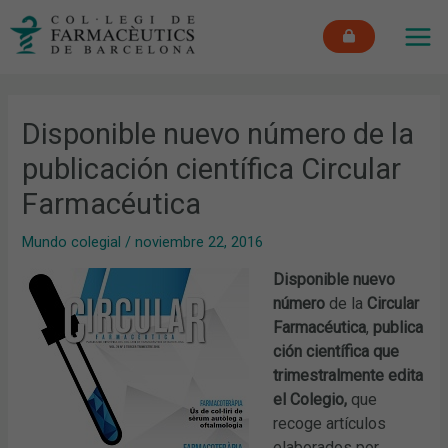
Ir
MAI
al
ME
contenido
Disponible nuevo número de la
publicación científica Circular
Farmacéutica
Mundo colegial
/
noviembre 22, 2016
Disponible nuevo
número
de la
Circular
Farmacéutica
,
publica
ción científica que
trimestralmente edita
el Colegio,
que
recoge artículos
elaborados por