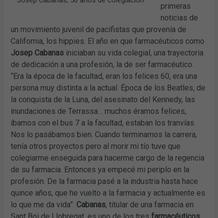
Josep Cabanas, 50 años de colegiación
primeras
noticias de
un movimiento juvenil de pacifistas que provenía de
California, los hippies. El año en que farmacéuticos como
Josep Cabanas
iniciaban su vida colegial, una trayectoria
de dedicación a una profesión, la de ser farmacéutico.
“Era la época de la facultad, eran los felices 60, era una
persona muy distinta a la actual. Época de los Beatles, de
la conquista de la Luna, del asesinato del Kennedy, las
inundaciones de Terrassa… muchos éramos felices,
íbamos con el bus 7 a la facultad, estaban los tranvías.
Nos lo pasábamos bien. Cuando terminamos la carrera,
tenía otros proyectos pero al morir mi tío tuve que
colegiarme enseguida para hacerme cargo de la regencia
de su farmacia. Entonces ya empecé mi periplo en la
profesión. De la farmacia pasé a la industria hasta hace
quince años, que he vuelto a la farmacia y actualmente es
lo que me da vida”.
Cabanas
, titular de una farmacia en
Sant Boi de Llobregat, es uno de los tres
farmacéuticos