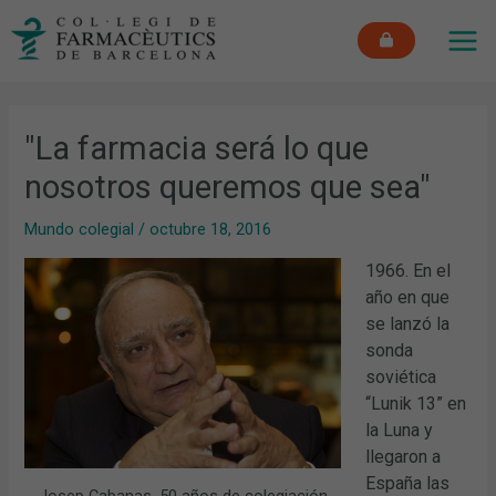
Ir
MAI
al
ME
contenido
"La farmacia será lo que
nosotros queremos que sea"
Mundo colegial
/
octubre 18, 2016
1966. En el
año en que
se lanzó la
sonda
soviética
“Lunik 13” en
la Luna y
llegaron a
España las