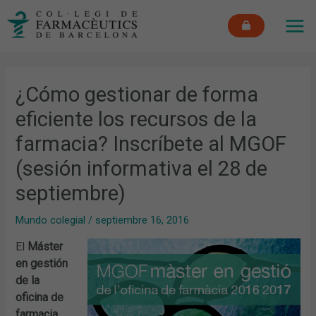
Ir
MAI
al
ME
contenido
¿Cómo gestionar de forma
eficiente los recursos de la
farmacia? Inscríbete al MGOF
(sesión informativa el 28 de
septiembre)
Mundo colegial
/
septiembre 16, 2016
El
Máster
en gestión
de la
oficina de
farmacia