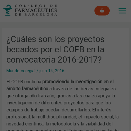
Ir
MAI
al
ME
contenido
¿Cuáles son los proyectos
becados por el COFB en la
convocatoria 2016-2017?
Mundo colegial
/
julio 14, 2016
El COFB continúa
promoviendo la investigación en el
ámbito farmacéutico
a través de las becas colegiales
que otorga año tras año, gracias a las cuales apoya la
investigación de diferentes proyectos para que los
equipos de trabajo puedan desarrollarlos. El interés
profesional, la multidisciplinaridad, el impacto social, la
novedad científica, la metodología y la viabilidad del
proyecto son aspectos que el Tribunal que ha evaluado