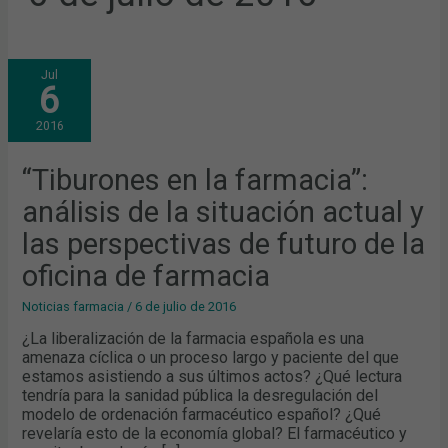
“TIBURONES
Jul
EN
6
LA
FARMACIA”:
ANÁLISIS
2016
DE
LA
SITUACIÓN
ACTUAL
“Tiburones en la farmacia”:
Y
LAS
análisis de la situación actual y
PERSPECTIVAS
DE
FUTURO
las perspectivas de futuro de la
DE
LA
oficina de farmacia
OFICINA
DE
FARMACIA
Noticias farmacia
/
6 de julio de 2016
¿La liberalización de la farmacia española es una
amenaza cíclica o un proceso largo y paciente del que
estamos asistiendo a sus últimos actos? ¿Qué lectura
tendría para la sanidad pública la desregulación del
modelo de ordenación farmacéutico español? ¿Qué
revelaría esto de la economía global? El farmacéutico y