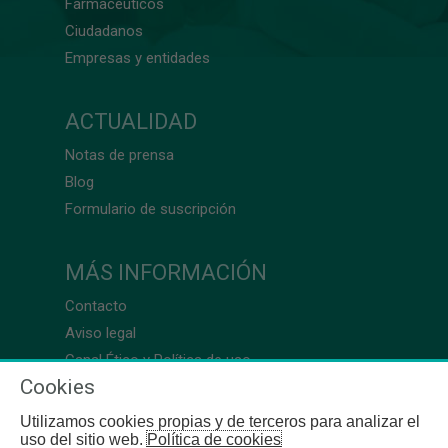
Farmacéuticos
Ciudadanos
Empresas y entidades
ACTUALIDAD
Notas de prensa
Blog
Formulario de suscripción
MÁS INFORMACIÓN
Contacto
Aviso legal
Canal Ético y Política de uso
Cookies
Utilizamos cookies propias y de terceros para analizar el
uso del sitio web.
Política de cookies