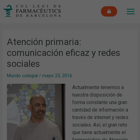
Ir
MAI
al
ME
contenido
Atención primaria:
comunicación eficaz y redes
sociales
Mundo colegial
/
mayo 25, 2016
Actualmente tenemos a
nuestra disposición de
forma constante una gran
cantidad de información a
través de internet y redes
sociales. Así, el gran reto
que tiene actualmente el
farmacéutico de Atención