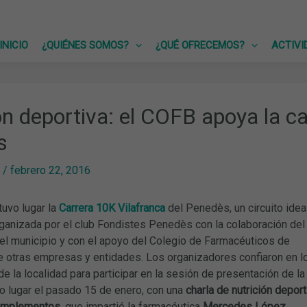
INICIO
¿QUIÉNES SOMOS?
¿QUÉ OFRECEMOS?
ACTIVI
ón deportiva: el COFB apoya la ca
s
/
febrero 22, 2016
tuvo lugar la
Carrera 10K Vilafranca
del Penedès, un circuito idea
rganizada por el club Fondistes Penedès con la colaboración del
el municipio y con el apoyo del Colegio de Farmacéuticos de
re otras empresas y entidades. Los organizadores confiaron en l
e la localidad para participar en la sesión de presentación de la
vo lugar el pasado 15 de enero, con una
charla de nutrición deport
omplementos
, que impartió la farmacéutica
Mercedes López,