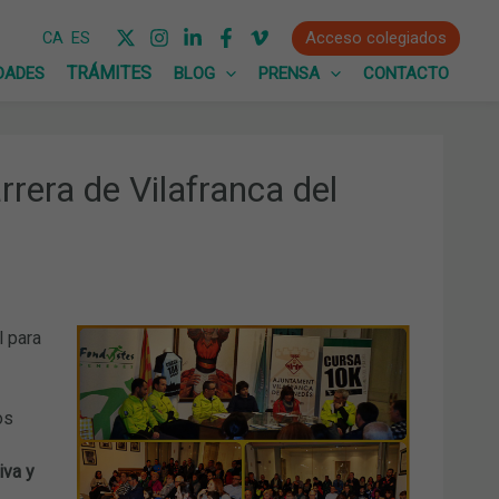
Acceso colegiados
CA
ES
DADES
BLOG
PRENSA
CONTACTO
rrera de Vilafranca del
l para
os
iva y