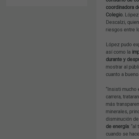
coordinadora d
Colegio.
López h
Descalzi, quien
riesgos entre l
López pudo expl
así como la
imp
durante y desp
mostrar al públ
cuanto a bueno
“Insisti mucho 
carrera, tratara
más transparen
minerales, prin
disminución de
de energía
: “a
cuando se hac