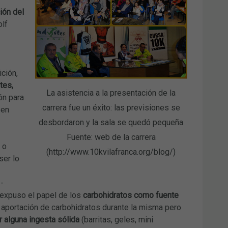
ión del
olf
ición,
tes,
La asistencia a la presentación de la
ón para
carrera fue un éxito: las previsiones se
en
desbordaron y la sala se quedó pequeña
Fuente: web de la carrera
 o
(http://www.10kvilafranca.org/blog/)
ser lo
-
 expuso el papel de los
carbohidratos como fuente
ar aportación de carbohidratos durante la misma pero
 alguna ingesta sólida
(barritas, geles, mini