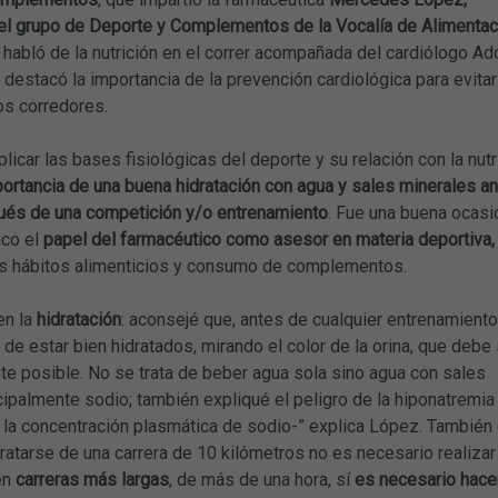
el grupo de Deporte y Complementos de la Vocalía de Alimentac
abló de la nutrición en el correr acompañada del cardiólogo Ad
 destacó la importancia de la prevención cardiológica para evitar
os corredores.
icar las bases fisiológicas del deporte y su relación con la nutr
ortancia de una buena hidratación con agua y sales minerales an
ués de una competición y/o entrenamiento
. Fue una buena ocasi
ico el
papel del farmacéutico como asesor en materia deportiva,
s hábitos alimenticios y consumo de complementos.
en la
hidratación
: aconsejé que, antes de cualquier entrenamiento
n de estar bien hidratados, mirando el color de la orina, que debe 
te posible. No se trata de beber agua sola sino agua con sales
cipalmente sodio; también expliqué el peligro de la hiponatremia 
 la concentración plasmática de sodio-” explica López. También
l tratarse de una carrera de 10 kilómetros no es necesario realiz
en
carreras más largas
, de más de una hora, sí
es necesario hacer