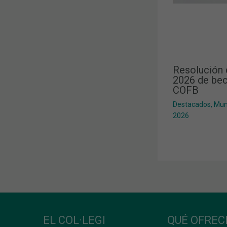
Resolución 
2026 de bec
COFB
Destacados
,
Mun
2026
EL COL·LEGI
QUÉ OFRE