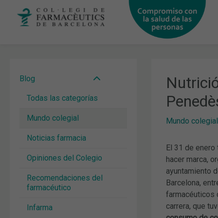
Ir
al
contenido
Nutrici
Blog
Penedè
Todas las categorías
Mundo colegial
Mundo colegial
Noticias farmacia
El 31 de enero 
Opiniones del Colegio
hacer marca, o
ayuntamiento d
Recomendaciones del
Barcelona, ent
farmacéutico
farmacéuticos d
carrera, que tu
Infarma
consumo de c