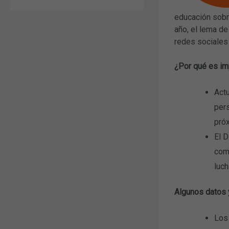
educación sobr
año, el lema de
redes sociales
¿Por qué es imp
Actu
per
pró
El D
comp
luch
Algunos datos y
Los