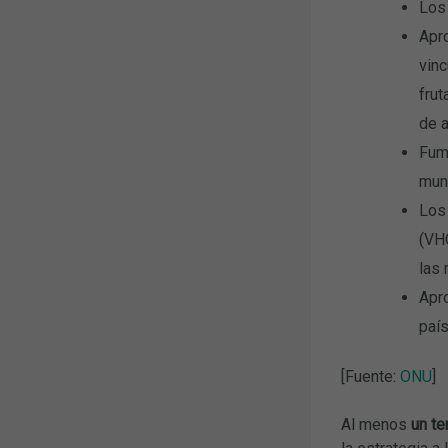
Los 
Apr
vinc
frut
de a
Fuma
mund
Los 
(VH
las 
Apr
paí
[Fuente:
ONU
]
Al menos
un te