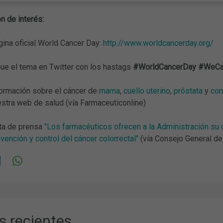
n de interés:
ina oficial World Cancer Day:
http://www.worldcancerday.org/
ue el tema en Twitter con los hastags
#WorldCancerDay #WeCa
ormación sobre el cáncer de
mama
,
cuello uterino
,
próstata
y
con
stra web de salud (vía Farmaceuticonline)
ta de prensa
"Los farmacéuticos ofrecen a la Administración su c
vención y control del cáncer colorrectal"
(vía Consejo General de
s recientes