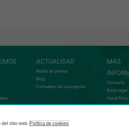
CEMOS
ACTUALIDAD
MÁS
Notas de prensa
INFOR
Blog
Contacto
Formulario de suscripción
Aviso legal
ades
Canal Ético 
 del sitio web.
Política de cookies