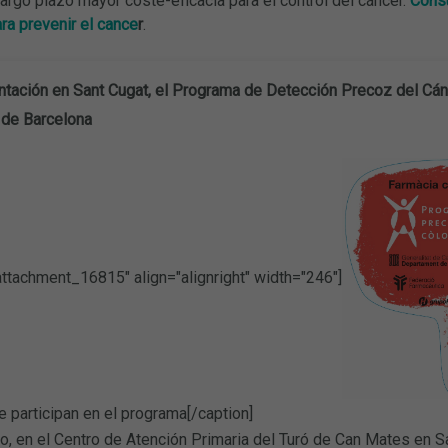
 largo plazo mayor coste-eficacia para el control del cáncer.
Consu
ra prevenir el cance
r
.
ntación en Sant Cugat, el Programa de Detección Precoz del Cánc
de Barcelona
attachment_16815" align="alignright" width="246"]
 participan en el programa[/caption]
o, en el Centro de Atención Primaria del Turó de Can Mates en Sa