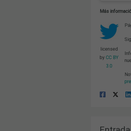
Más informació
Pág
Sig
licensed
Inf
by
CC BY
nue
3.0
No
pre
Entrada