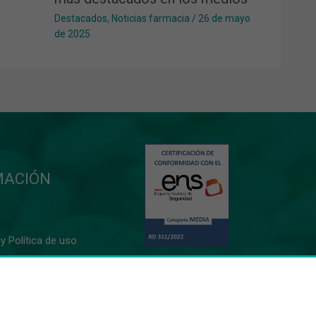
Destacados
,
Noticias farmacia
/
26 de mayo
de 2025
MACIÓN
y Política de uso