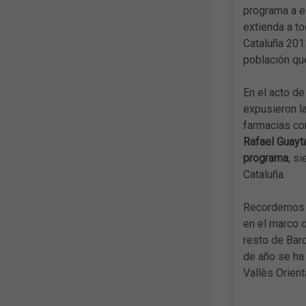
programa a e
extienda a to
Cataluña 201
población qu
En el acto de
expusieron l
farmacias co
Rafael Guayt
programa
, s
Cataluña.
Recordemos q
en el marco 
resto de Barc
de año se ha 
Vallès Orien