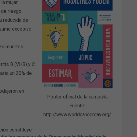
la mujer.
 de riesgo
ta reducida de
onsumo excesivo
las muertes
itis B (VHB) y C
hasta un 20% de
odujeron en
Póster oficial de la campaña
Fuente:
http://www.worldcancerday.org/
ción constituye