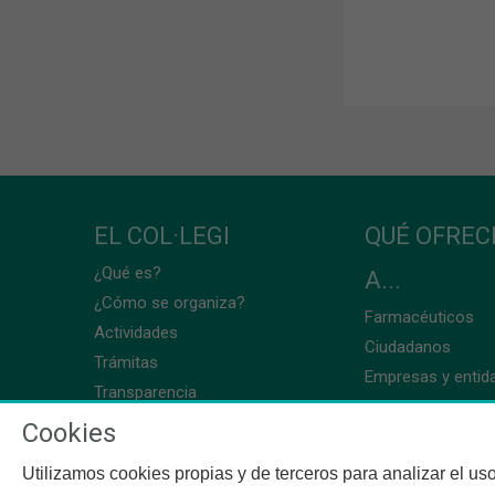
EL COL·LEGI
QUÉ OFRE
¿Qué es?
A...
¿Cómo se organiza?
Farmacéuticos
Actividades
Ciudadanos
Trámitas
Empresas y entid
Transparencia
Cookies
Utilizamos cookies propias y de terceros para analizar el uso