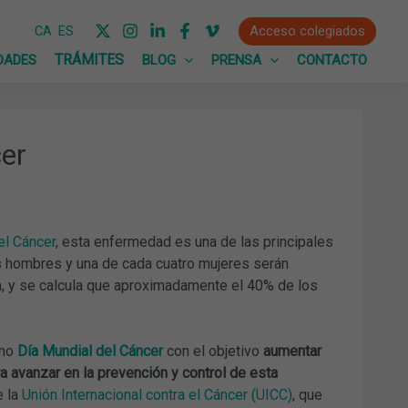
Acceso colegiados
CA
ES
DADES
BLOG
PRENSA
CONTACTO
cer
el Cáncer
, esta enfermedad es una de las principales
s hombres y una de cada cuatro mujeres serán
a, y se calcula que aproximadamente el 40% de los
omo
Día Mundial del Cáncer
con el objetivo
aumentar
ra avanzar en la prevención y control de esta
e la
Unión Internacional contra el Cáncer (UICC)
, que