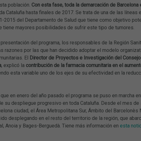
sta población.
Con esta fase, toda la demarcación de Barcelona 
da Cataluña hasta finales de 2017. Se trata de una de las líneas
1-2015 del Departamento de Salud que tiene como objetivo potenc
e tiene mayores posibilidades de sufrir este tipo de tumores.
 presentación del programa, los responsables de la Región Sanit
as razones por las que han decidido adoptar el modelo organizati
munitarias. El
Director de Proyectos e Investigación del Consej
a
, explicó la
contribución de la farmacia comunitaria en el aument
iendo esta variable uno de los ejes de su efectividad en la reducc
ue en enero del año pasado el programa se puso en marcha en la
de su despliegue progresivo en toda Cataluña. Desde el mes de 
elona ciudad, el Área Metropolitana Sur, Ámbito del Barcelonès 
ido desplegando en el resto del territorio de la región, que abar
tal, Anoia y Bages-Berguedà. Tiene más información en
esta noti