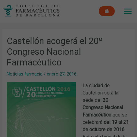
Ir
MAI
al
ME
contenido
Castellón acogerá el 20º
Congreso Nacional
Farmacéutico
Noticias farmacia
/
enero 27, 2016
La ciudad de
Castellón será la
sede del
20
Congreso Nacional
Farmacéutico
que se
celebrará
del
19 al 21
de octubre de 2016
.
Esta cita bienal de la