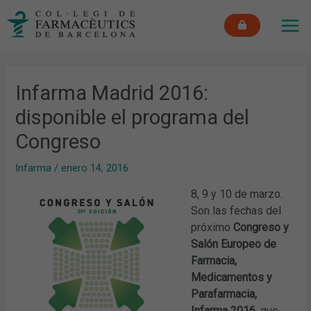
Ir
MAI
al
ME
contenido
Infarma Madrid 2016:
disponible el programa del
Congreso
Infarma
/
enero 14, 2016
8, 9 y 10 de marzo.
Son las fechas del
próximo
Congreso y
Salón Europeo de
Farmacia,
Medicamentos y
Parafarmacia,
Infarma 2016
, que