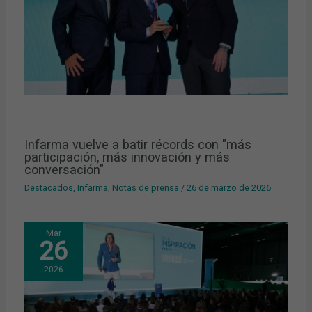
Infarma vuelve a batir récords con "más
participación, más innovación y más
conversación"
Destacados
,
Infarma
,
Notas de prensa
/
26 de marzo de 2026
Mar
26
2026