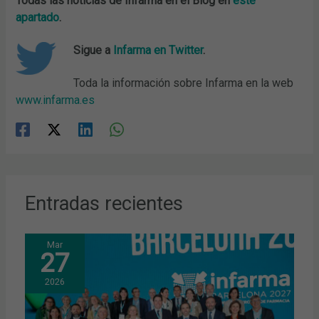
Todas las noticias de Infarma en el Blog en
este
apartado
.
Sigue a
Infarma en Twitter
.
Toda la información sobre Infarma en la web
www.infarma.es
Entradas recientes
Mar
27
2026