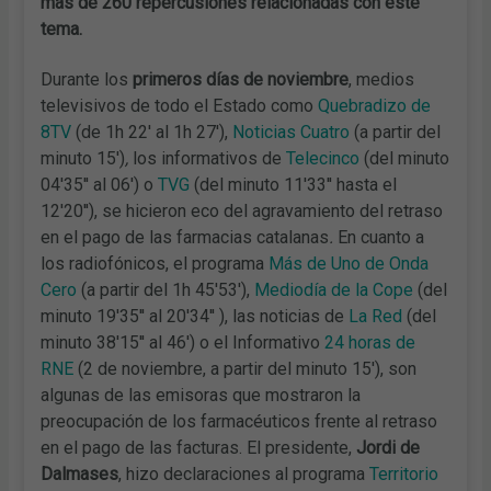
más de 260 repercusiones relacionadas con este
tema.
Durante los
primeros días de noviembre
, medios
televisivos de todo el Estado como
Quebradizo de
8TV
(de 1h 22' al 1h 27'),
Noticias Cuatro
(a partir del
minuto 15')
,
los informativos de
Telecinco
(del minuto
04'35'' al 06') o
TVG
(del minuto 11'33'' hasta el
12'20''), se hicieron eco del agravamiento del retraso
en el pago de las farmacias catalanas
.
En cuanto a
los radiofónicos, el programa
Más de Uno de Onda
Cero
(a partir del 1h 45'53'),
Mediodía de la Cope
(del
minuto 19'35'' al 20'34'' ), las noticias de
La Red
(del
minuto 38'15'' al 46') o el Informativo
24 horas de
RNE
(2 de noviembre, a partir del minuto 15'), son
algunas de las emisoras que mostraron la
preocupación de los farmacéuticos frente al retraso
en el pago de las facturas. El presidente,
Jordi de
Dalmases
, hizo declaraciones al programa
Territorio