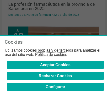
La profesión farmacéutica en la provincia de
Barcelona en 2025
Destacados
,
Noticias farmacia
/
22 de julio de 2026
Jul
13
Cookies
2026
Utilizamos cookies propias y de terceros para analizar el
uso del sitio web.
Política de cookies
Aceptar Cookies
Rechazar Cookies
Configurar
Resolución de la convocatoria 2026 de becas