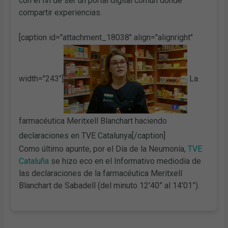
con el fin de ser un portal digital común donde
compartir experiencias.
[caption id="attachment_18038" align="alignright"
width="243"]
La
farmacéutica Meritxell Blanchart haciendo
declaraciones en TVE Catalunya[/caption]
Como último apunte, por el Día de la Neumonía,
TVE
Cataluña
se hizo eco en el Informativo mediodía de
las declaraciones de la farmacéutica Meritxell
Blanchart de Sabadell (del minuto 12'40” al 14'01”).