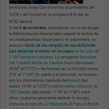
periodista Josep Cuní entrevistó al presidente del
COFB y del Consell en su programa 8 Al dia, de
8TV[/caption]
El día
5 de noviembre
, coincidiendo con el día en que
la Administración debería haber pagado la factura de
los medicamentos dispensados en septiembre, se
anunció
el
inicio de una campaña de sensibilización
para denunciar el retraso en los pagos
en las más de
3.100 farmacias catalanas
. Lo recogieron
Barcelona
FM
,
Cataluña Noche de Cataluña Radio
(del minuto
36'50'' al 37'12'') o las noticias de
La Red
(del minuto
9'55' al 11'24''). En cuanto a la televisión, se hicieron
eco los informativos mediodía de
Antena3
(del
minuto 13'09'' al 13'33'') o el
Informativo mediodía de
TVE Cataluña
(del minuto 11'18'' al 11'50''), entre
otros. La prensa generalista también lo recogió,
como es el caso de
La Vanguardia
, El País, La Razón