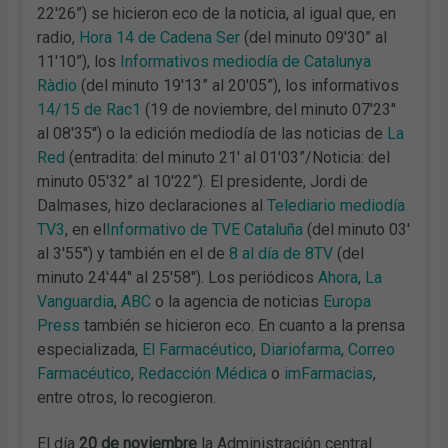
22'26”) se hicieron eco de la noticia, al igual que, en
radio,
Hora 14 de Cadena Ser
(del minuto 09'30” al
11'10”), los
Informativos mediodía de Catalunya
Ràdio
(del minuto 19'13” al 20'05”), los informativos
14/15 de Rac1
(19 de noviembre, del minuto 07'23''
al 08'35'') o la edición mediodía de las noticias de
La
Red
(entradita: del minuto 21′ al 01'03”/Noticia: del
minuto 05'32” al 10'22”). El presidente, Jordi de
Dalmases, hizo declaraciones al
Telediario mediodía
TV3
, en el
Informativo de TVE Cataluña
(del minuto 03'
al 3'55'') y también en el de
8 al día de 8TV
(del
minuto 24'44'' al 25'58''). Los periódicos
Ahora
,
La
Vanguardia
,
ABC
o la agencia de noticias
Europa
Press
también se hicieron eco. En cuanto a la prensa
especializada,
El Farmacéutico
,
Diariofarma
,
Correo
Farmacéutico
,
Redacción Médica
o
imFarmacias
,
entre otros, lo recogieron.
El día
20
de noviembre
la Administración central