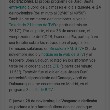
declaraciones
. El propio programa de Jordi Basté
entrevistó
a Jordi de Dalmases el día siguiente, el
24
de noviembre
(del minuto al 32'46” al 49'50'').
También se emitieron declaraciones suyas al
Telediario 21 horas de TVE
(a partir del minuto
28'17”). Por su parte, el día
25 de noviembre
, el
vicepresidente del COFB, Francesc Pla, participó en
una tertulia sobre los retrasos en el pago a las
farmacias catalanas en
Barcelona FM, BTV+
(25 de
noviembre audio y
noticia en la web de BTV
) y el
tesorero, Joan Calduch, lo hizo en los informativos
tarde de la cadena vasca
ETB
(a partir del minuto
11'53''). También fue el día en que
Josep Cuní
entrevistó al presidente del Consejo
,
Jordi de
Dalmases
, que se encontraba en Madrid, en el
programa
8 al día de 8 TV
.
El jueves
26 de noviembre
,
La Vanguardia dedicaba
su portada a los farmacéuticos
denunciando que