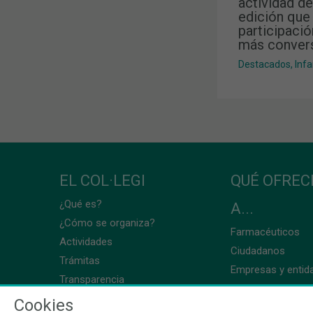
actividad d
edición que
participació
más conver
Destacados
,
Inf
EL COL·LEGI
QUÉ OFRE
¿Qué es?
A...
¿Cómo se organiza?
Farmacéuticos
Actividades
Ciudadanos
Trámitas
Empresas y entid
Transparencia
Cookies