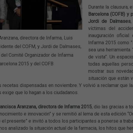
Durante la clausura, e
Barcelona (COFB) y p
Jordi de Dalmases
,
víctimas del accid
inauguración oficia
Aranzana, directora de Infarma, Luis
Infarma 2015 como ”i
idente del COFM, y Jordi de Dalmases,
sea una herramienta 
 del Comité Organizador de Infarma
de vista”. Un espaci
arcelona 2015 y del COFB
todas aquellas perso
mostrar sus novedad
situación que están 
s recetas dispensadas en noviembre. Y volvió a reclamar que l
s exige que lo hagan a los ciudadanos.
rancisca Aranzana, directora de Infarma 2015
, dio las gracias a 
nocimiento e innovación” y se remitió al lema de esta edición “Or
el presente” e invitó a todos los participantes a ponerse a traba
s analizado la situación actual de la farmacia, los hitos que h