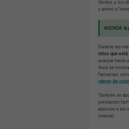
fáciles, y los 
y animó a "rema
AGENDA: la p
Durante las má
retos que está 
avanzar hacia u
línea se mostr
farmacias, co
cáncer de colo
También se abo
prestación farm
atención a las
Internet.