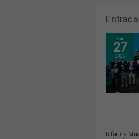
Entrada
Mar
27
2026
Infarma Mad