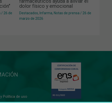
s
farmacéuticos ayuda a aliviar el
ción"
dolor físico y emocional
a
/
26 de
Destacados
,
Infarma
,
Notas de prensa
/
26 de
marzo de 2026
MACIÓN
y Política de uso