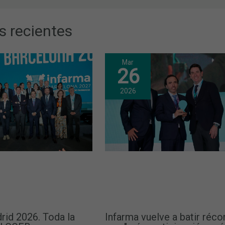
s recientes
Mar
26
2026
rid 2026. Toda la
Infarma vuelve a batir réco