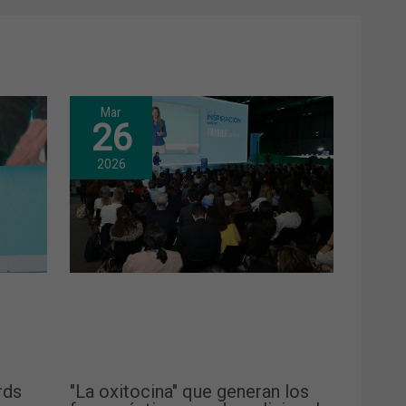
Mar
26
2026
rds
"La oxitocina" que generan los