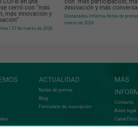
el COFB en una
con "más participación, má
 se cerró con “más
innovación y más conversa
n, más innovación y
Destacados
,
Infarma
,
Notas de prens
sación”
marzo de 2026
arma
/
27 de marzo de 2026
CEMOS
ACTUALIDAD
MÁS
Notas de prensa
INFOR
Blog
Contacto
Formulario de suscripción
Aviso legal
ades
Canal Ético 