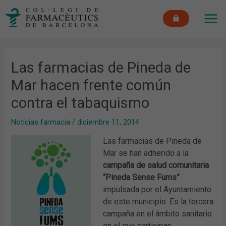
Ir
MAI
al
ME
contenido
Las farmacias de Pineda de
Mar hacen frente común
contra el tabaquismo
Noticias farmacia
/
diciembre 11, 2014
Las farmacias de Pineda de
Mar se han adherido a la
campaña de salud comunitaria
“Pineda Sense Fums”
impulsada por el Ayuntamiento
de este municipio. Es la tercera
campaña en el ámbito sanitario
en el que participan,