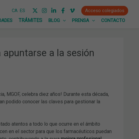
Acceso colegiados
CA
ES
DADES
BLOG
PRENSA
CONTACTO
 apuntarse a la sesión
cia, MGOF, celebra diez años! Durante esta década,
an podido conocer las claves para gestionar la
tado atentos a todo lo que ocurre en el ámbito
cen en el sector para que los farmacéuticos puedan
te, contribuyendo a la suya
mejora profesional