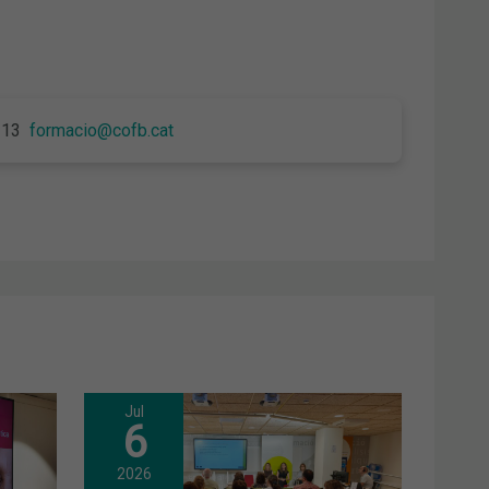
7 13
formacio@cofb.cat
Jul
6
2026