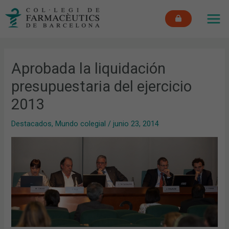
Ir
MAI
al
ME
contenido
Aprobada la liquidación
presupuestaria del ejercicio
2013
Destacados
,
Mundo colegial
/
junio 23, 2014