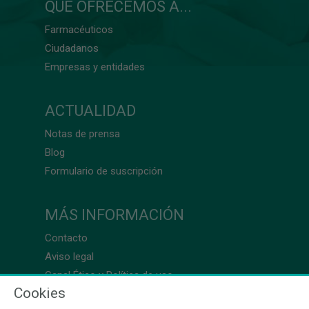
QUÉ OFRECEMOS A...
Farmacéuticos
Ciudadanos
Empresas y entidades
ACTUALIDAD
Notas de prensa
Blog
Formulario de suscripción
MÁS INFORMACIÓN
Contacto
Aviso legal
Canal Ético y Política de uso
Cookies