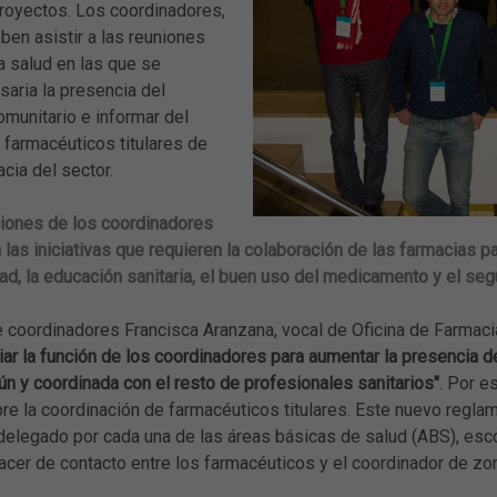
proyectos. Los coordinadores,
ben asistir a las reuniones
a salud en las que se
aria la presencia del
munitario e informar del
 farmacéuticos titulares de
acia del sector.
ciones de los coordinadores
n las iniciativas que requieren la colaboración de las farmacias p
d, la educación sanitaria, el buen uso del medicamento y el se
de coordinadores Francisca Aranzana, vocal de Oficina de Farmac
iar la función de los coordinadores para aumentar la presencia 
n y coordinada con el resto de profesionales sanitarios"
. Por e
e la coordinación de farmacéuticos titulares. Este nuevo reglam
elegado por cada una de las áreas básicas de salud (ABS), escog
hacer de contacto entre los farmacéuticos y el coordinador de zo