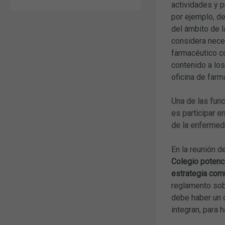
actividades y 
por ejemplo, de
del ámbito de l
considera neces
farmacéutico co
contenido a los
oficina de farm
Una de las fun
es participar e
de la enfermeda
En la reunión 
Colegio potenc
estrategia comú
reglamento sobr
debe haber un d
integran, para 