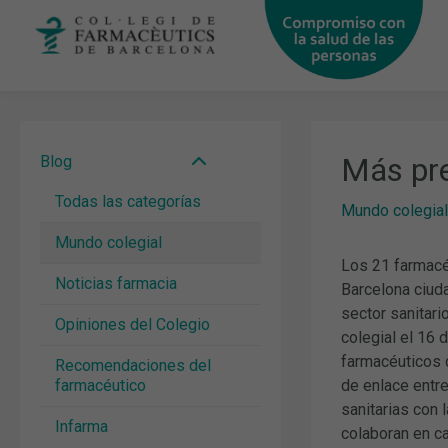
Ir
al
contenido
Más pre
Blog
Todas las categorías
Mundo colegial
Mundo colegial
Los 21 farmacé
Noticias farmacia
Barcelona ciuda
sector sanitari
Opiniones del Colegio
colegial el 16 
farmacéuticos 
Recomendaciones del
farmacéutico
de enlace entre
sanitarias con 
Infarma
colaboran en ca