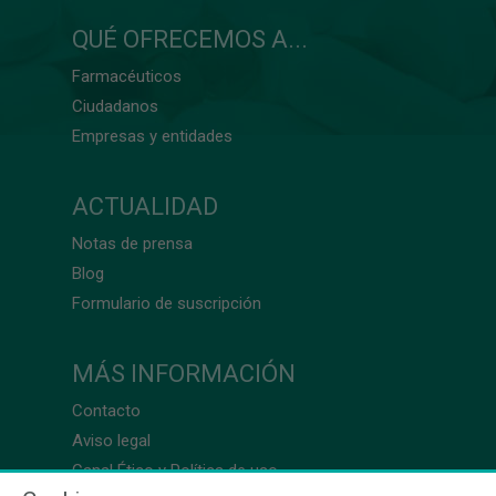
QUÉ OFRECEMOS A...
Farmacéuticos
Ciudadanos
Empresas y entidades
ACTUALIDAD
Notas de prensa
Blog
Formulario de suscripción
MÁS INFORMACIÓN
Contacto
Aviso legal
Canal Ético y Política de uso