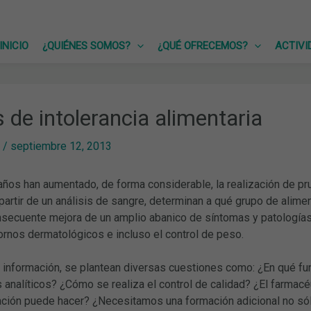
INICIO
¿QUIÉNES SOMOS?
¿QUÉ OFRECEMOS?
ACTIVI
 de intolerancia alimentaria
/
septiembre 12, 2013
años han aumentado, de forma considerable, la realización de pr
partir de un análisis de sangre, determinan a qué grupo de aliment
nsecuente mejora de un amplio abanico de síntomas y patologías 
ornos dermatológicos e incluso el control de peso.
ta información, se plantean diversas cuestiones como: ¿En qué 
analíticos? ¿Cómo se realiza el control de calidad? ¿El farmacé
ación puede hacer? ¿Necesitamos una formación adicional no sólo