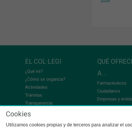
2026
EL COL·LEGI
QUÉ OFRE
¿Qué es?
A...
¿Cómo se organiza?
Farmacéuticos
Actividades
Ciudadanos
Trámitas
Empresas y entid
Transparencia
Cookies
Utilizamos cookies propias y de terceros para analizar el uso