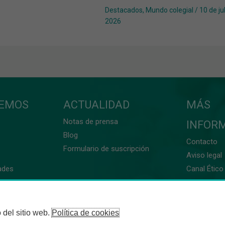
Destacados
,
Mundo colegial
/
10 de ju
2026
CEMOS
ACTUALIDAD
MÁS
Notas de prensa
INFOR
Blog
Contacto
Formulario de suscripción
Aviso legal
ades
Canal Ético 
 del sitio web.
Política de cookies