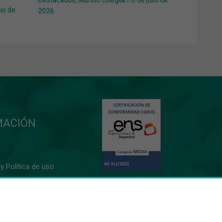
Destacados
,
Mundo colegial
/
6 de julio de
lio de
2026
MACIÓN
y Política de uso