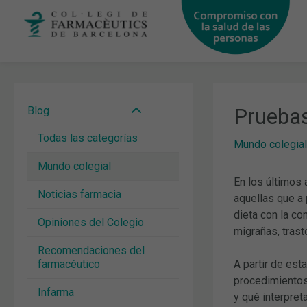
Ir
al
contenido
Pruebas
Blog
Todas las categorías
Mundo colegial
Mundo colegial
En los últimos 
Noticias farmacia
aquellas que a 
dieta con la co
Opiniones del Colegio
migrañas, trast
Recomendaciones del
farmacéutico
A partir de es
procedimientos 
Infarma
y qué interpret