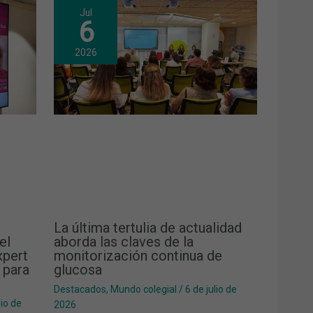
Jul
6
2026
La última tertulia de actualidad
el
aborda las claves de la
xpert
monitorización continua de
 para
glucosa
Destacados
,
Mundo colegial
/
6 de julio de
lio de
2026