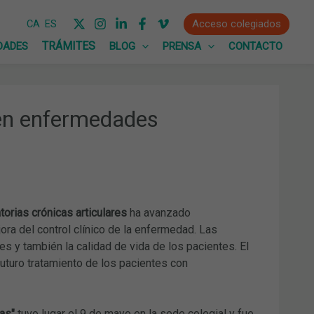
Acceso colegiados
CA
ES
DADES
BLOG
PRENSA
CONTACTO
 en enfermedades
orias crónicas articulares
ha avanzado
ra del control clínico de la enfermedad. Las
 y también la calidad de vida de los pacientes. El
futuro tratamiento de los pacientes con
as"
tuvo lugar el 9 de mayo en la sede colegial y fue