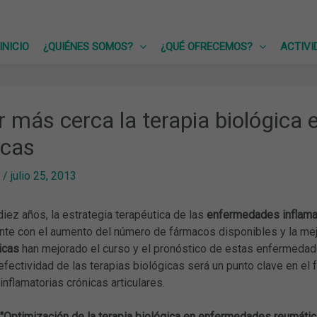
INICIO
¿QUIÉNES SOMOS?
¿QUÉ OFRECEMOS?
ACTIVI
 más cerca la terapia biológica
icas
/
julio 25, 2013
diez años, la estrategia terapéutica de las
enfermedades inflamat
nte con el aumento del número de fármacos disponibles y la mejo
icas
han mejorado el curso y el pronóstico de estas enfermedades
efectividad de las terapias biológicas será un punto clave en el 
flamatorias crónicas articulares.
"Optimización de la terapia biológica en enfermedades reumátic