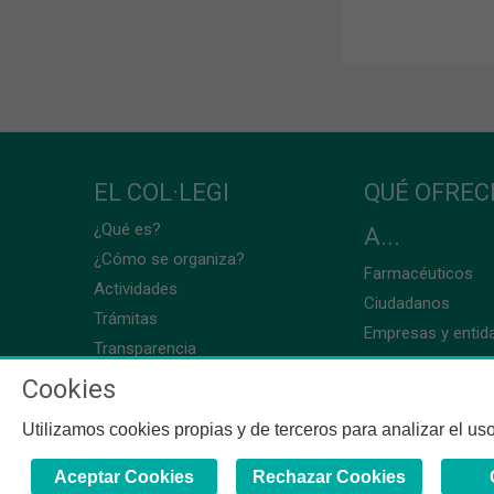
EL COL·LEGI
QUÉ OFRE
¿Qué es?
A...
¿Cómo se organiza?
Farmacéuticos
Actividades
Ciudadanos
Trámitas
Empresas y entid
Transparencia
Cookies
Utilizamos cookies propias y de terceros para analizar el uso
Aceptar Cookies
Rechazar Cookies