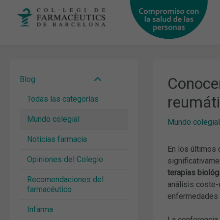
Ir
al
contenido
Conocer
Blog
reumát
Todas las categorías
Mundo colegial
Mundo colegial
Noticias farmacia
En los últimos 
Opiniones del Colegio
significativame
terapias biológ
Recomendaciones del
análisis coste-
farmacéutico
enfermedades in
Infarma
La conferencia