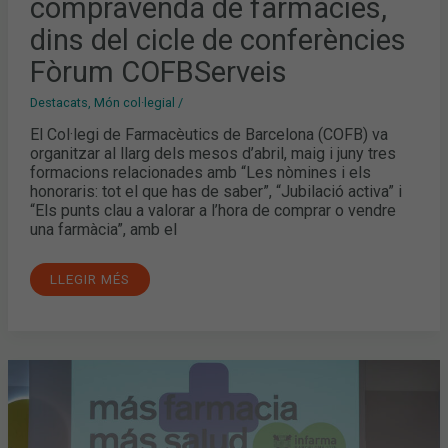
compravenda de farmàcies,
dins del cicle de conferències
Fòrum COFBServeis
Destacats
,
Món col·legial
/
El Col·legi de Farmacèutics de Barcelona (COFB) va
organitzar al llarg dels mesos d’abril, maig i juny tres
formacions relacionades amb “Les nòmines i els
honoraris: tot el que has de saber”, “Jubilació activa” i
“Els punts clau a valorar a l’hora de comprar o vendre
una farmàcia”, amb el
LLEGIR MÉS
OLGA
PANÉ,
CONSELLERA
DE
SALUT
DE
LA