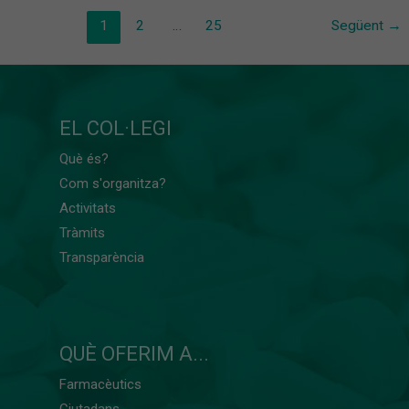
1
2
…
25
Següent
→
EL COL·LEGI
Què és?
Com s'organitza?
Activitats
Tràmits
Transparència
QUÈ OFERIM A...
Farmacèutics
Ciutadans