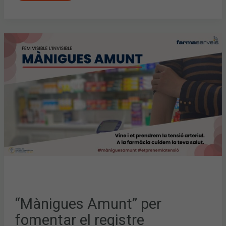
“MÀNIGUES
AMUNT”
PER
FOMENTAR
EL
REGISTRE
ASSISTENCIAL
DE
LA
TENSIÓ
ARTERIAL
A
LA
FARMÀCIA
COMUNITÀRIA
A
TRAVÉS
DE
FARMASERVEIS
“Mànigues Amunt” per
fomentar el registre