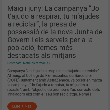
I
ELS
Maig i juny: La campanya “Jo
SERVEIS
PER
A
t’ajudo a respirar, tu m’ajudes
LA
POBLACIÓ,
a reciclar”, la presa de
TEMES
MÉS
DESTACATS
possessió de la nova Junta de
ALS
MITJANS
Govern i els serveis per a la
població, temes més
destacats als mitjans
Destacats
,
Notícies farmàcia
/
Campanya “Jo t’ajudo a respirar, tu m’ajudes a reciclar”
Al maig, el Col·legi de Farmacèutics de Barcelona
(COFB), juntament amb AstraZeneca, va posar en marxa
la campanya “Jo t’ajudo a respirar, tu m’ajudes a
reciclar”, amb l’objectiu de promoure l’ús correcte dels
inhaladors així com el seu bon reciclatge. Només
LLEGIR MÉS