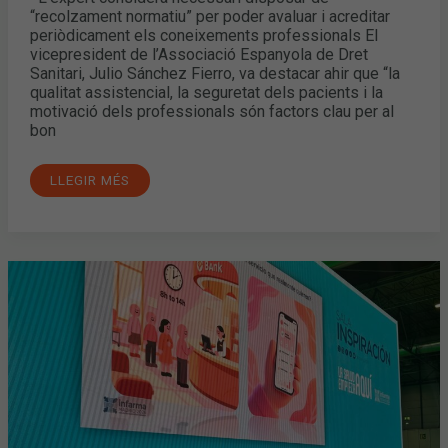
I
“recolzament normatiu” per poder avaluar i acreditar
PROFESSIONALS”
periòdicament els coneixements professionals El
vicepresident de l’Associació Espanyola de Dret
Sanitari, Julio Sánchez Fierro, va destacar ahir que “la
qualitat assistencial, la seguretat dels pacients i la
motivació dels professionals són factors clau per al
bon
LLEGIR MÉS
QUAN
DISPENSAR
JA
NO
ÉS
SUFICIENT:
ELS
SERVEIS
FARMACÈUTICS
SÓN
CLAUS
PER
A
LES