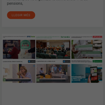
pensions,
LLEGIR MÉS
MAIG
I
JUNY:
LA
CAMPANYA
“JO
T’AJUDO
A
RESPIRAR,
TU
M’AJUDES
A
RECICLAR”,
LA
PRESA
DE
POSSESSIÓ
DE
LA
NOVA
JUNTA
DE
GOVERN