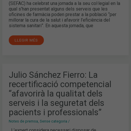
(SEFAC) ha celebrat una jornada a la seu col·legial en la
qual s’han presentat alguns dels serveis que les
oficines de farmàcia poden prestar a la població “per
millorar la cura de la salut i afavorir l’eficiència del
sistema sanitari”. En aquesta jornada, que
LLEGIR MÉS
JULIO
Julio Sánchez Fierro: La
SÁNCHEZ
FIERRO:
recertificació competencial
LA
RECERTIFICACIÓ
COMPETENCIAL
“afavorirà la qualitat dels
“AFAVORIRÀ
LA
serveis i la seguretat dels
QUALITAT
DELS
pacients i professionals”
SERVEIS
I
LA
SEGURETAT
Notes de premsa
,
Sense categoria
/
DELS
PACIENTS
L’expert considera necessari disposar de