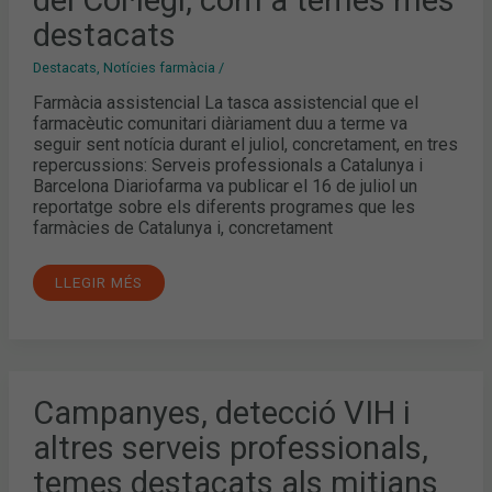
I
destacats
FORMACIONS
DEL
COL·LEGI,
COM
Destacats
,
Notícies farmàcia
/
A
TEMES
Farmàcia assistencial La tasca assistencial que el
MÉS
farmacèutic comunitari diàriament duu a terme va
DESTACATS
seguir sent notícia durant el juliol, concretament, en tres
repercussions: Serveis professionals a Catalunya i
Barcelona Diariofarma va publicar el 16 de juliol un
reportatge sobre els diferents programes que les
farmàcies de Catalunya i, concretament
LLEGIR MÉS
CAMPANYES,
Campanyes, detecció VIH i
DETECCIÓ
VIH
altres serveis professionals,
I
ALTRES
SERVEIS
temes destacats als mitjans
PROFESSIONALS,