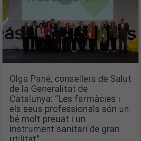
GENERALITAT
DE
CATALUNYA:
“LES
FARMÀCIES
I
ELS
SEUS
PROFESSIONALS
SÓN
UN
BÉ
MOLT
PREUAT
I
UN
INSTRUMENT
SANITARI
Olga Pané, consellera de Salut
DE
GRAN
UTILITAT”
de la Generalitat de
Catalunya: “Les farmàcies i
els seus professionals són un
bé molt preuat i un
instrument sanitari de gran
utilitat”