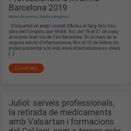
DE
Barcelona 2019
LES
AULES
PROFESSIONALS
Notes de premsa
,
Sense categoria
/
D’INFARMA
BARCELONA
2019
S’impartirà un ampli ventall d’Aules al llarg dels tres
dies del Congrés, que tindrà lloc del 19 al 21 de març
al recinte Gran Via de Fira Barcelona En el marc de la
segona edició d’Infarmainnova, fins al 15 de febrer es
poden presentar a la web www.infarmainnova.es idees
[…]
LLEGIR MÉS
JULIOL:
Juliol: serveis professionals,
SERVEIS
PROFESSIONALS,
la retirada de medicaments
LA
RETIRADA
DE
amb Valsartan i formacions
MEDICAMENTS
AMB
del Col·legi, com a temes més
VALSARTAN