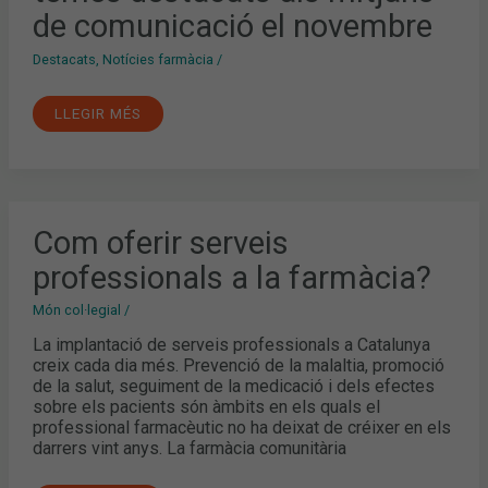
TEMES
de comunicació el novembre
DESTACATS
ALS
MITJANS
Destacats
,
Notícies farmàcia
/
DE
COMUNICACIÓ
EL
NOVEMBRE
LLEGIR MÉS
COM
Com oferir serveis
OFERIR
SERVEIS
professionals a la farmàcia?
PROFESSIONALS
A
LA
Món col·legial
/
FARMÀCIA?
La implantació de serveis professionals a Catalunya
creix cada dia més. Prevenció de la malaltia, promoció
de la salut, seguiment de la medicació i dels efectes
sobre els pacients són àmbits en els quals el
professional farmacèutic no ha deixat de créixer en els
darrers vint anys. La farmàcia comunitària