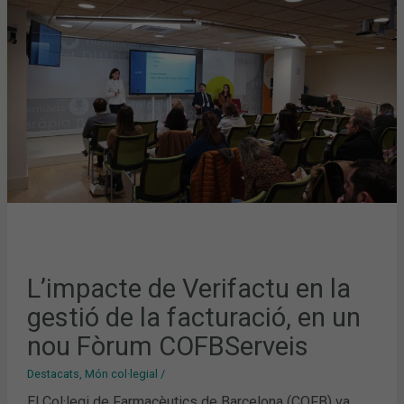
VERIFACTU
EN
LA
GESTIÓ
DE
LA
FACTURACIÓ,
EN
UN
NOU
FÒRUM
COFBSERVEIS
L’impacte de Verifactu en la
gestió de la facturació, en un
nou Fòrum COFBServeis
Destacats
,
Món col·legial
/
El Col·legi de Farmacèutics de Barcelona (COFB) va