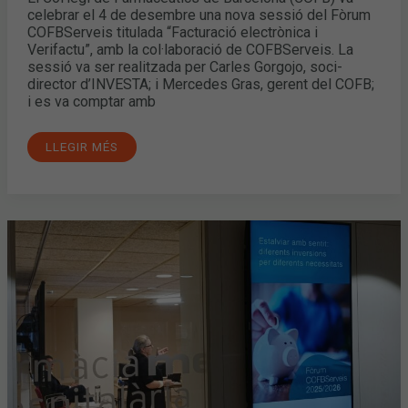
celebrar el 4 de desembre una nova sessió del Fòrum
COFBServeis titulada “Facturació electrònica i
Verifactu”, amb la col·laboració de COFBServeis. La
sessió va ser realitzada per Carles Gorgojo, soci-
director d’INVESTA; i Mercedes Gras, gerent del COFB;
i es va comptar amb
LLEGIR MÉS
UNA
NOVA
EDICIÓ
DEL
FÒRUM
COFBSERVEIS
ABORDA
L’ESTALVI
AL
LLARG
DE
LA
VIDA