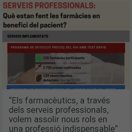
“ELS
FARMACÈUTICS,
A
TRAVÉS
DELS
SERVEIS
PROFESSIONALS,
VOLEM
ASSOLIR
NOUS
ROLS
EN
UNA
PROFESSIÓ
INDISPENSABLE”
“Els farmacèutics, a través
dels serveis professionals,
volem assolir nous rols en
una professió indispensable”