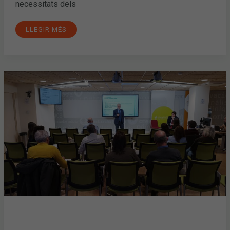
necessitats dels
LLEGIR MÉS
HERÈNCIES,
DONACIONS
I
COMPRAVENDA
D’OFICINA
DE
FARMÀCIA,
EN
UNA
NOVA
SESSIÓ
DEL
FÒRUM
COFBSERVEIS