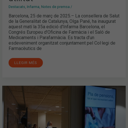
Destacats
,
Infarma
,
Notes de premsa
/
Barcelona, 25 de març de 2025.– La consellera de Salut
de la Generalitat de Catalunya, Olga Pané, ha inaugurat
aquest matí la 35a edició d’Infarma Barcelona, el
Congrés Europeu d’Oficina de Farmàcia i el Saló de
Medicaments i Parafarmàcia. Es tracta d’un
esdeveniment organitzat conjuntament pel Col·legi de
Farmacèutics de
LLEGIR MÉS
FÒRUMS
COFBSERVEIS:
TOT
EL
QUE
CAL
SABER
SOBRE
ELS
PLANS
DE