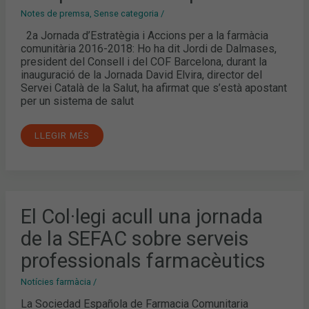
Notes de premsa
,
Sense categoria
/
2a Jornada d’Estratègia i Accions per a la farmàcia
comunitària 2016-2018: Ho ha dit Jordi de Dalmases,
president del Consell i del COF Barcelona, durant la
inauguració de la Jornada David Elvira, director del
Servei Català de la Salut, ha afirmat que s’està apostant
per un sistema de salut
LLEGIR MÉS
EL
El Col·legi acull una jornada
COL·LEGI
ACULL
de la SEFAC sobre serveis
UNA
JORNADA
DE
professionals farmacèutics
LA
SEFAC
SOBRE
Notícies farmàcia
/
SERVEIS
PROFESSIONALS
La Sociedad Española de Farmacia Comunitaria
FARMACÈUTICS