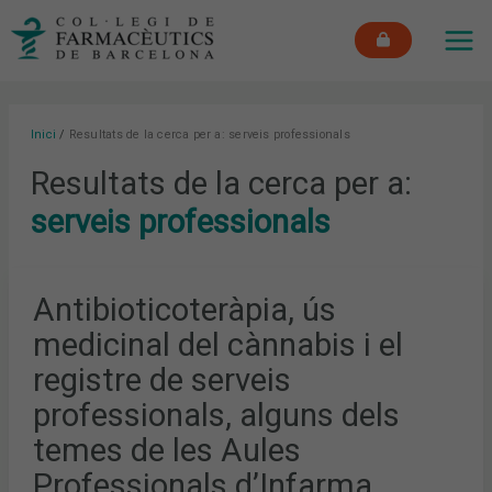
Vés
MAI
al
ME
contingut
Inici
Resultats de la cerca per a: serveis professionals
Resultats de la cerca per a:
serveis professionals
ANTIBIOTICOTERÀPIA,
Antibioticoteràpia, ús
ÚS
MEDICINAL
medicinal del cànnabis i el
DEL
CÀNNABIS
I
registre de serveis
EL
REGISTRE
professionals, alguns dels
DE
SERVEIS
temes de les Aules
PROFESSIONALS,
ALGUNS
DELS
Professionals d’Infarma
TEMES