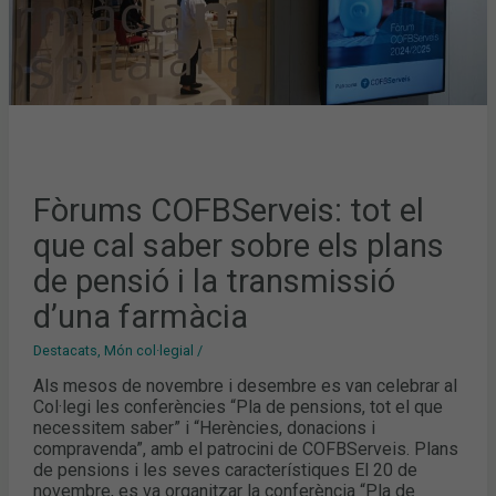
PENSIÓ
I
LA
TRANSMISSIÓ
D’UNA
FARMÀCIA
Fòrums COFBServeis: tot el
que cal saber sobre els plans
de pensió i la transmissió
d’una farmàcia
Destacats
,
Món col·legial
/
Als mesos de novembre i desembre es van celebrar al
Col·legi les conferències “Pla de pensions, tot el que
necessitem saber” i “Herències, donacions i
compravenda”, amb el patrocini de COFBServeis. Plans
de pensions i les seves característiques El 20 de
novembre, es va organitzar la conferència “Pla de