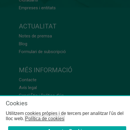
Empreses i entitats
ACTUALITAT
Notes de premsa
Blog
Formulari de subscripció
MÉS INFORMACIÓ
Contacte
Avís legal
Canal Ètic i Política d’ús
Cookies
Utilitzem cookies pròpies i de tercers per analitzar l'ús del
lloc web.
Política de cookies