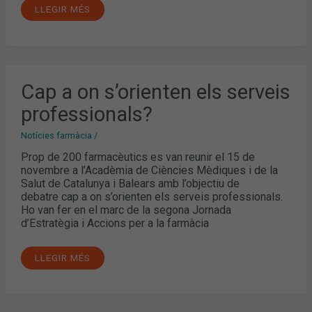
LLEGIR MÉS
CAP
Cap a on s’orienten els serveis
A
ON
professionals?
S’ORIENTEN
ELS
SERVEIS
Notícies farmàcia
/
PROFESSIONALS?
Prop de 200 farmacèutics es van reunir el 15 de
novembre a l’Acadèmia de Ciències Mèdiques i de la
Salut de Catalunya i Balears amb l’objectiu de
debatre cap a on s’orienten els serveis professionals.
Ho van fer en el marc de la segona Jornada
d’Estratègia i Accions per a la farmàcia
LLEGIR MÉS