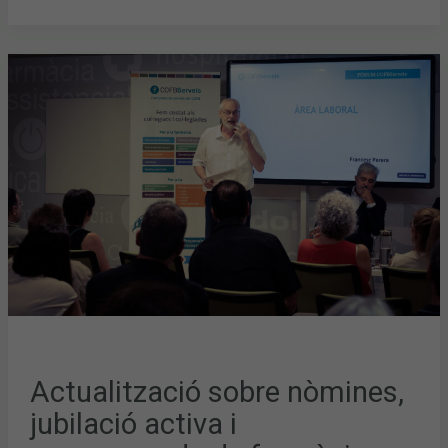
ACTUALITZACIÓ
SOBRE
NÒMINES,
JUBILACIÓ
ACTIVA
I
COMPRAVENDA
DE
FARMÀCIES,
DINS
DEL
CICLE
DE
CONFERÈNCIES
FÒRUM
COFBSERVEIS
Actualització sobre nòmines,
jubilació activa i