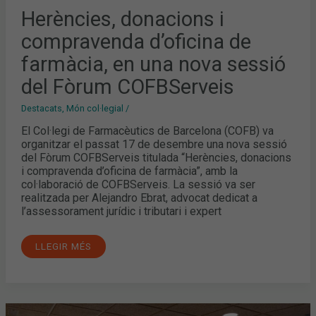
Herències, donacions i
compravenda d’oficina de
farmàcia, en una nova sessió
del Fòrum COFBServeis
Destacats
,
Món col·legial
/
El Col·legi de Farmacèutics de Barcelona (COFB) va
organitzar el passat 17 de desembre una nova sessió
del Fòrum COFBServeis titulada “Herències, donacions
i compravenda d’oficina de farmàcia”, amb la
col·laboració de COFBServeis. La sessió va ser
realitzada per Alejandro Ebrat, advocat dedicat a
l’assessorament jurídic i tributari i expert
LLEGIR MÉS
L’IMPACTE
DE