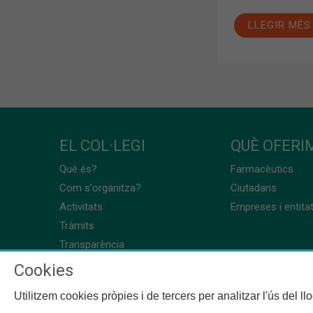
LLEGIR MÉS
EL COL·LEGI
QUÈ OFERIM
Què és?
Farmacèutics
Com s'organitza?
Ciutadans
Activitats
Empreses i entita
Tràmits
Transparència
Cookies
Utilitzem cookies pròpies i de tercers per analitzar l'ús del l