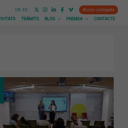
Accés col·legiats
CA
ES
IVITATS
TRÀMITS
BLOG
PREMSA
CONTACTE
M
AR
A
CA
SONAL
MACÈUTICA?
A
TÚLIA
CTUALITAT