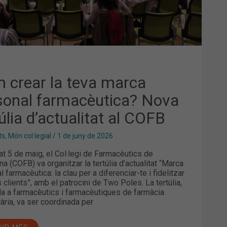
B
 crear la teva marca
sonal farmacèutica? Nova
úlia d’actualitat al COFB
ts
,
Món col·legial
/
1 de juny de 2026
at 5 de maig, el Col·legi de Farmacèutics de
na (COFB) va organitzar la tertúlia d’actualitat “Marca
 farmacèutica: la clau per a diferenciar-te i fidelitzar
 clients”, amb el patrocini de Two Poles. La tertúlia,
a a farmacèutics i farmacèutiques de farmàcia
ària, va ser coordinada per