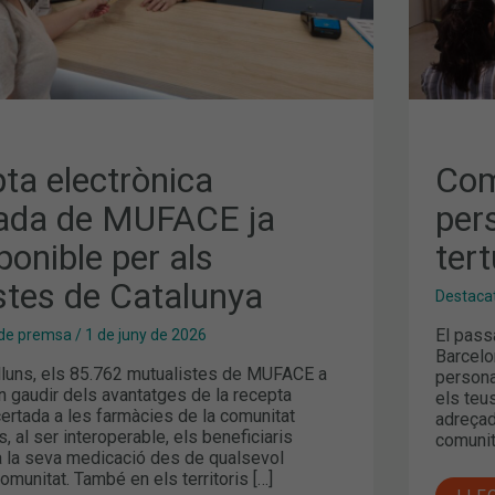
AL
ES
COF
ta electrònica
Com
ada de MUFACE ja
per
ponible per als
tert
stes de Catalunya
Destaca
El pass
de premsa
/
1 de juny de 2026
Barcelo
lluns, els 85.762 mutualistes de MUFACE a
personal
n gaudir dels avantatges de la recepta
els teus
ertada a les farmàcies de la comunitat
adreçad
 al ser interoperable, els beneficiaris
comunit
a la seva medicació des de qualsevol
comunitat. També en els territoris […]