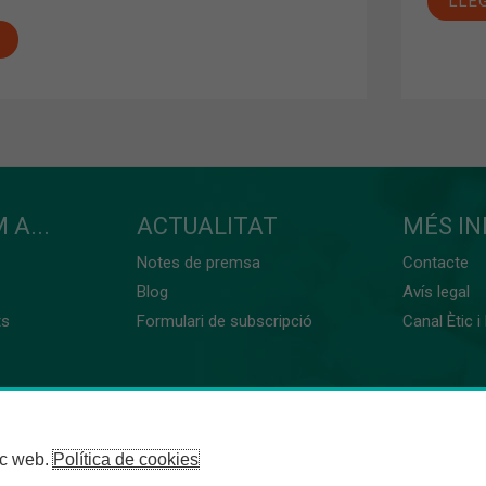
LLE
 A...
ACTUALITAT
MÉS I
Notes de premsa
Contacte
Blog
Avís legal
ts
Formulari de subscripció
Canal Ètic i
loc web.
Política de cookies