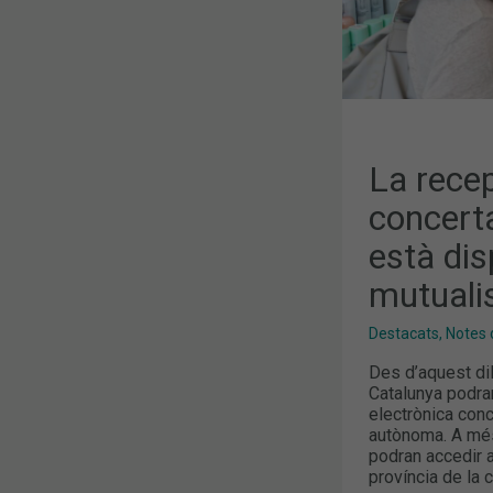
ALS
MUTUALIST
DE
CATALUNYA
La recep
concert
està dis
mutuali
Destacats
,
Notes 
Des d’aquest di
Catalunya podra
electrònica conc
autònoma. A més,
podran accedir 
província de la 