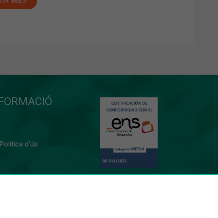
GIR MÉS
NFORMACIÓ
 Política d’ús