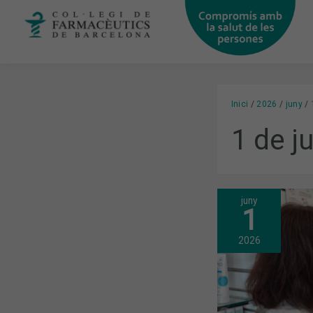
Vés
al
contingut
Inici
2026
juny
1 de j
juny
LA
1
RECEPTA
ELECTRÒNI
CONCERTAD
2026
DE
MUFACE
JA
ESTÀ
DISPONIBLE
PER