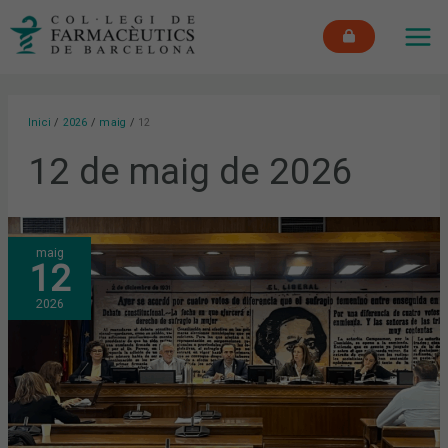
Vés
MAI
al
ME
contingut
Inici
2026
maig
12
12 de maig de 2026
FARMACÈUTICS
maig
I
12
METGES
DE
BARCELONA
2026
PROPOSEN
AL
SENAT
UN
PLA
DE
XOC
CONTRA
LA
MANCA
DE