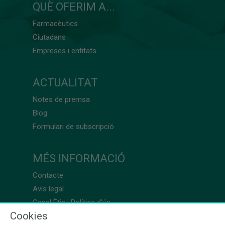
QUÈ OFERIM A...
Farmacèutics
Ciutadans
Empreses i entitats
ACTUALITAT
Notes de premsa
Blog
Formulari de subscripció
MÉS INFORMACIÓ
Contacte
Avís legal
Canal Ètic i Política d’ús
Cookies