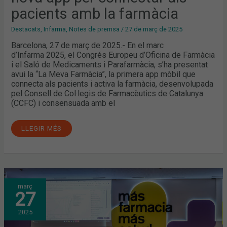
pacients amb la farmàcia
Destacats
,
Infarma
,
Notes de premsa
/
27 de març de 2025
Barcelona, 27 de març de 2025.- En el marc
d’Infarma 2025, el Congrés Europeu d’Oficina de Farmàcia
i el Saló de Medicaments i Parafarmàcia, s’ha presentat
avui la “La Meva Farmàcia”, la primera app mòbil que
connecta als pacients i activa la farmàcia, desenvolupada
pel Consell de Col·legis de Farmacèutics de Catalunya
(CCFC) i consensuada amb el
LLEGIR MÉS
ÁLEX
març
RAYÓN:
27
“ENS
COMPAREM
TOTA
2025
L’ESTONA
AMB
LA