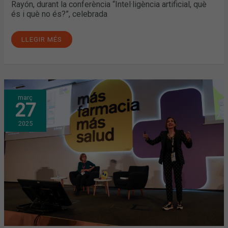
Rayón, durant la conferència “Intel·ligència artificial, què
és i què no és?”, celebrada
LLEGIR MÉS
BOTICARIA
març
GARCÍA
27
DESTACA
A
INFARMA LA
2025
NECESSITAT
QUE
FARMACÈUTICS
I
ENDOCRINS
TREBALLIN
CONJUNTAMENT
PER
ABORDAR
L’OBESITAT