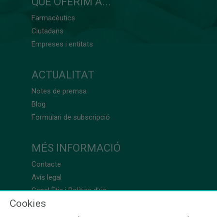
QUÈ OFERIM A...
Farmacèutics
Ciutadans
Empreses i entitats
ACTUALITAT
Notes de premsa
Blog
Formulari de subscripció
MÉS INFORMACIÓ
Contacte
Avís legal
Canal Ètic i Política d’ús
Cookies