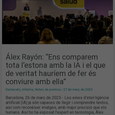
IA
I
EL
QUE
DE
VERITAT
HAURÍEM
DE
FER
ÉS
CONVIURE
AMB
ELLA”
Álex Rayón: “Ens comparem
tota l’estona amb la IA i el que
de veritat hauríem de fer és
conviure amb ella”
Destacats
,
Infarma
,
Notes de premsa
/
27 de març de 2025
Barcelona, 26 de març de 2025.- Les eines d’intel·ligència
artificial (IA) ja són capaces de llegir i comprendre textos,
així com reconèixer imatges, amb major precisió que els
humans. Així ho ha exposat l’expert en tecnologia, Álex