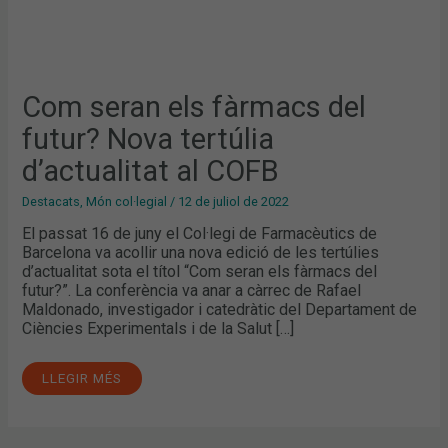
Com seran els fàrmacs del
futur? Nova tertúlia
d’actualitat al COFB
Destacats
,
Món col·legial
/
12 de juliol de 2022
El passat 16 de juny el Col·legi de Farmacèutics de
Barcelona va acollir una nova edició de les tertúlies
d’actualitat sota el títol “Com seran els fàrmacs del
futur?”. La conferència va anar a càrrec de Rafael
Maldonado, investigador i catedràtic del Departament de
Ciències Experimentals i de la Salut […]
LLEGIR MÉS