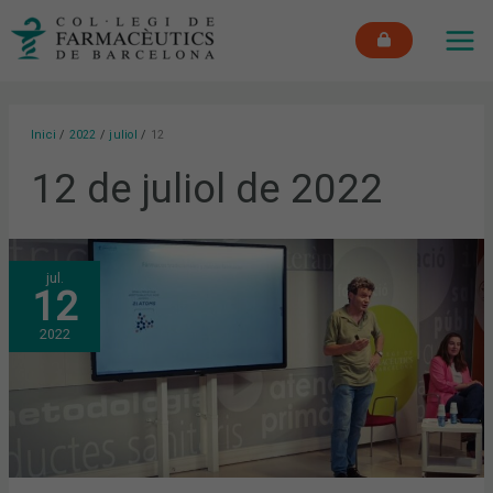
Vés
MAI
al
ME
contingut
Inici
2022
juliol
12
12 de juliol de 2022
COM
jul.
SERAN
12
ELS
FÀRMACS
DEL
2022
FUTUR?
NOVA
TERTÚLIA
D’ACTUALITAT
AL
COFB