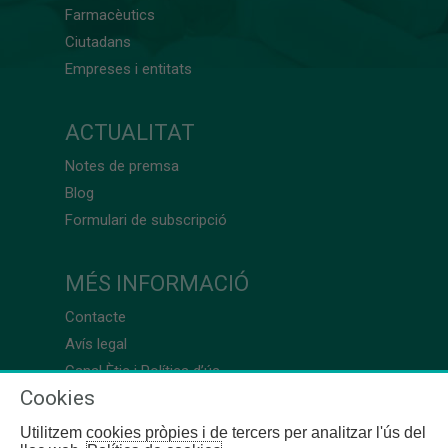
Farmacèutics
Ciutadans
Empreses i entitats
ACTUALITAT
Notes de premsa
Blog
Formulari de subscripció
MÉS INFORMACIÓ
Contacte
Avís legal
Canal Ètic i Política d’ús
Cookies
Utilitzem cookies pròpies i de tercers per analitzar l'ús del