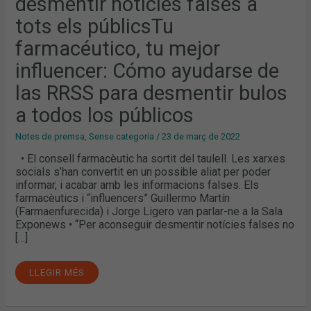
desmentir notícies falses a
NOTÍCIES
FALSES
A
tots els públicsTu
TOTS
ELS
farmacéutico, tu mejor
PÚBLICSTU
FARMACÉUTICO,
TU
influencer: Cómo ayudarse de
MEJOR
INFLUENCER:
las RRSS para desmentir bulos
CÓMO
AYUDARSE
a todos los públicos
DE
LAS
RRSS
PARA
Notes de premsa
,
Sense categoria
/
23 de març de 2022
DESMENTIR
BULOS
• El consell farmacèutic ha sortit del taulell. Les xarxes
A
socials s’han convertit en un possible aliat per poder
TODOS
LOS
informar, i acabar amb les informacions falses. Els
PÚBLICOS
farmacèutics i “influencers” Guillermo Martín
(Farmaenfurecida) i Jorge Ligero van parlar-ne a la Sala
Exponews • “Per aconseguir desmentir notícies falses no
[…]
LLEGIR MÉS