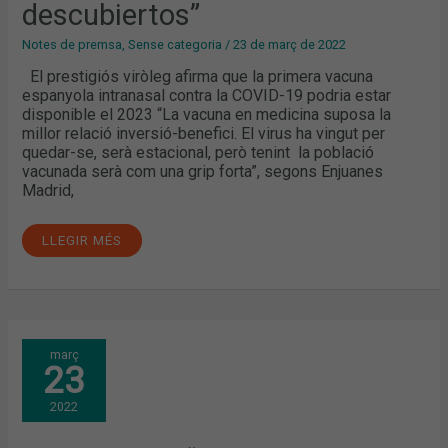
descubiertos”
Notes de premsa
,
Sense categoria
/
23 de març de 2022
El prestigiós viròleg afirma que la primera vacuna
espanyola intranasal contra la COVID-19 podria estar
disponible el 2023 “La vacuna en medicina suposa la
millor relació inversió-benefici. El virus ha vingut per
quedar-se, serà estacional, però tenint la població
vacunada serà com una grip forta”, segons Enjuanes
Madrid,
LLEGIR MÉS
VÍCTOR
març
VIDAL:
23
“MÉS
DEL
80
2022
PER
CENT
DELS