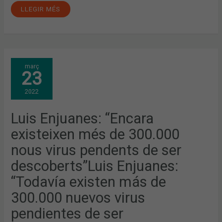
LLEGIR MÉS
LUIS
març
ENJUANES:
23
“ENCARA
EXISTEIXEN
MÉS
2022
DE
300.000
NOUS
VIRUS
Luis Enjuanes: “Encara
PENDENTS
DE
existeixen més de 300.000
SER
DESCOBERTS”LUIS
ENJUANES:
nous virus pendents de ser
“TODAVÍA
EXISTEN
descoberts”Luis Enjuanes:
MÁS
DE
300.000
“Todavía existen más de
NUEVOS
VIRUS
300.000 nuevos virus
PENDIENTES
DE
SER
pendientes de ser
DESCUBIERTOS”