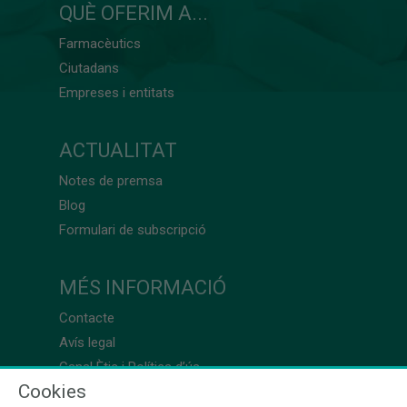
QUÈ OFERIM A...
Farmacèutics
Ciutadans
Empreses i entitats
ACTUALITAT
Notes de premsa
Blog
Formulari de subscripció
MÉS INFORMACIÓ
Contacte
Avís legal
Canal Ètic i Política d’ús
Cookies