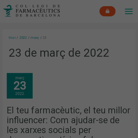
Vés
MAI
al
ME
contingut
Inici
2022
març
23
23 de març de 2022
EL
març
TEU
23
FARMACÈUTIC,
EL
TEU
2022
MILLOR
INFLUENCER:
COM
AJUDAR-
El teu farmacèutic, el teu millor
SE
DE
influencer: Com ajudar-se de
LES
XARXES
SOCIALS
les xarxes socials per
PER
DESMENTIR