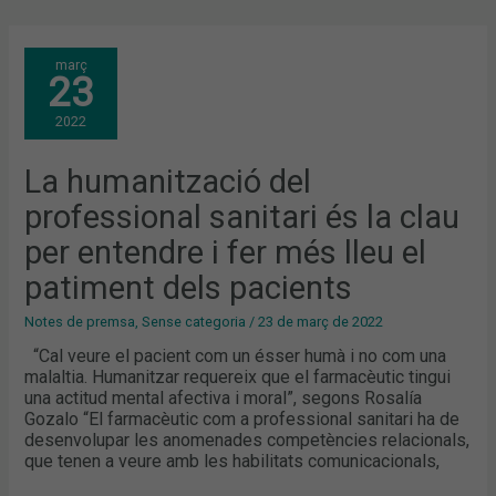
LA
març
HUMANITZACIÓ
23
DEL
PROFESSIONAL
SANITARI
2022
ÉS
LA
CLAU
PER
La humanització del
ENTENDRE
I
professional sanitari és la clau
FER
MÉS
LLEU
per entendre i fer més lleu el
EL
PATIMENT
patiment dels pacients
DELS
PACIENTS
Notes de premsa
,
Sense categoria
/
23 de març de 2022
“Cal veure el pacient com un ésser humà i no com una
malaltia. Humanitzar requereix que el farmacèutic tingui
una actitud mental afectiva i moral”, segons Rosalía
Gozalo “El farmacèutic com a professional sanitari ha de
desenvolupar les anomenades competències relacionals,
que tenen a veure amb les habilitats comunicacionals,