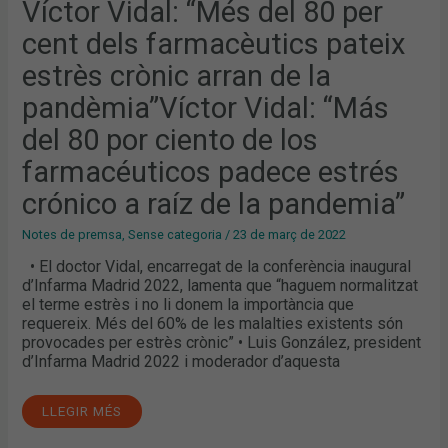
FARMACÈUTICS
Víctor Vidal: “Més del 80 per
PATEIX
ESTRÈS
cent dels farmacèutics pateix
CRÒNIC
ARRAN
DE
estrès crònic arran de la
LA
PANDÈMIA”VÍCTOR
pandèmia”Víctor Vidal: “Más
VIDAL:
“MÁS
DEL
del 80 por ciento de los
80
POR
farmacéuticos padece estrés
CIENTO
DE
LOS
crónico a raíz de la pandemia”
FARMACÉUTICOS
PADECE
ESTRÉS
Notes de premsa
,
Sense categoria
/
23 de març de 2022
CRÓNICO
A
• El doctor Vidal, encarregat de la conferència inaugural
RAÍZ
d’Infarma Madrid 2022, lamenta que “haguem normalitzat
DE
LA
el terme estrès i no li donem la importància que
PANDEMIA”
requereix. Més del 60% de les malalties existents són
provocades per estrès crònic” • Luis González, president
d’Infarma Madrid 2022 i moderador d’aquesta
LLEGIR MÉS