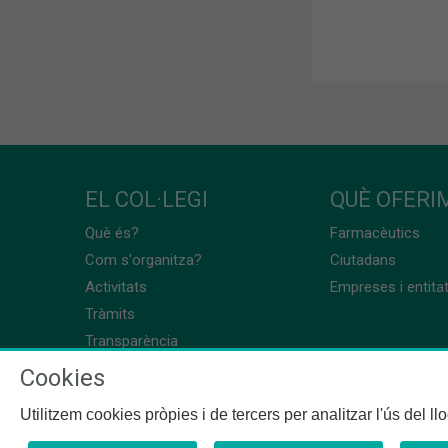
EL COL·LEGI
QUÈ OFERIM
Què és?
Farmacèutics
Com s'organitza?
Ciutadans
Activitats
Empreses i entita
Tràmits
Transparència
Cookies
Utilitzem cookies pròpies i de tercers per analitzar l'ús del l