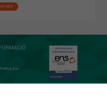
GIR MÉS
NFORMACIÓ
 Política d’ús