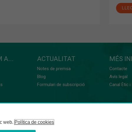
LLE
 A...
ACTUALITAT
MÉS I
Notes de premsa
Contacte
Blog
Avís legal
ts
Formulari de subscripció
Canal Ètic i
loc web.
Política de cookies