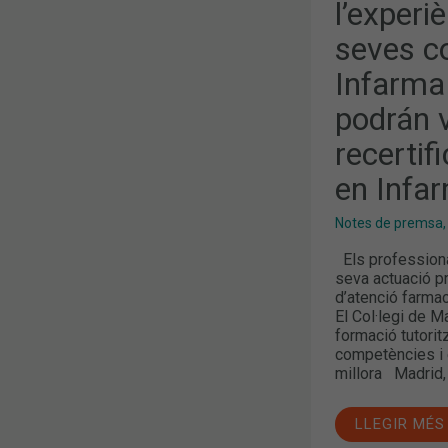
A
l’experiè
INFARMALO
FARMACÉUT
seves c
PODRÁN
VIVIR
Infarma
LA
EXPERIENCI
DE
podrán v
RECERTIFIC
SUS
recertif
COMPETENC
EN
en Infa
INFARMA
Notes de premsa
Els professionals
seva actuació p
d’atenció farma
El Col·legi de M
formació tutorit
competències i 
millora Madrid, 
LLEGIR MÉS