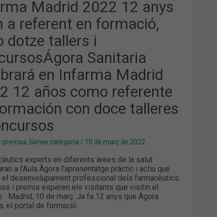
arma Madrid 2022 12 anys
ERENT
 a referent en formació,
MACIÓ,
dotze tallers i
ZE
LERS
cursosÁgora Sanitaria
CURSOSÁGORA
ITARIA
ebrará en Infarma Madrid
EBRARÁ
2 12 años como referente
ARMA
RID
2
formación con doce talleres
S
oncursos
O
ERENTE
e premsa
,
Sense categoria
/
10 de març de 2022
MACIÓN
utics experts en diferents àrees de la salut
E
LERES
ran a l’Aula Àgora l’aprenentatge pràctic i actiu que
 el desenvolupament professional dels farmacèutics.
CURSOS
os i premis esperen els visitants que visitin el
 Madrid, 10 de març. Ja fa 12 anys que Àgora
a, el portal de formació