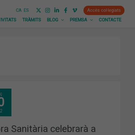
Accés col·legiats
CA
ES
IVITATS
TRÀMITS
BLOG
PREMSA
CONTACTE
RA
ç
ITÀRIA
0
EBRARÀ
ARMA
22
RID
2
ra Sanitària celebrarà a
S
M