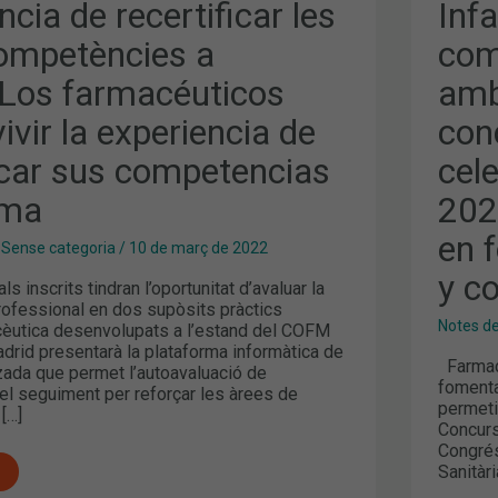
A
ncia de recertificar les
Inf
S
REF
ICOS
EN
ompetències a
com
FOR
AMB
Los farmacéuticos
amb 
DOT
A
TAL
I
ivir la experiencia de
con
AR
CON
SAN
icar sus competencias
cel
IAS
CEL
EN
rma
202
INF
MAD
202
en 
,
Sense categoria
/
10 de març de 2022
12
AÑO
y c
COM
 inscrits tindran l’oportunitat d’avaluar la
REF
rofessional en dos supòsits pràctics
EN
Notes d
cèutica desenvolupats a l’estand del COFM
FOR
adrid presentarà la plataforma informàtica de
CON
Farmacè
DOC
zada que permet l’autoavaluació de
TAL
fomenta
el seguiment per reforçar les àrees de
Y
permeti
[…]
CON
Concurs
Congrés
Sanitàri