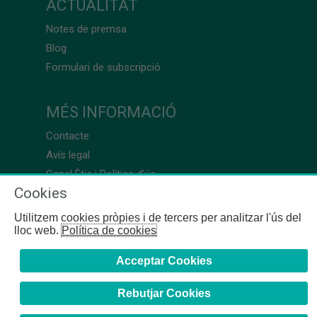
ACTUALITAT
Notes de premsa
Blog
Formulari de subscripció
MÉS INFORMACIÓ
Contacte
Avís legal
Canal Ètic i Política d’ús
Cookies
Utilitzem cookies pròpies i de tercers per analitzar l'ús del
lloc web.
Política de cookies
Acceptar Cookies
Rebutjar Cookies