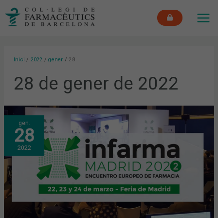
Vés
MAI
al
ME
contingut
Inici
2022
gener
28
28 de gener de 2022
L’IMPACTE
gen.
DE
28
LA
FATIGA
PANDÈMICA
2022
EN
EL
FARMACÈUTIC
CENTRARÀ
LA
CONFERÈNCIA
INAUGURAL
D’INFARMA
MADRID
2022