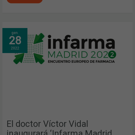
EL
gen.
DOCTOR
28
VÍCTOR
VIDAL
INAUGURARÁ
2022
‘INFARMA
MADRID
2022’
El doctor Víctor Vidal
inaugurará ‘Infarma Madrid