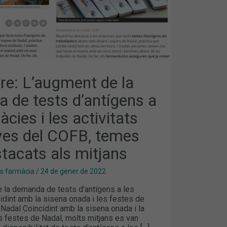
S
e: L’augment de la
 de tests d’antígens a
àcies i les activitats
ves del COFB, temes
tacats als mitjans
es farmàcia
/
24 de gener de 2022
 la demanda de tests d’antígens a les
idint amb la sisena onada i les festes de
Nadal Coincidint amb la sisena onada i la
s festes de Nadal, molts mitjans es van