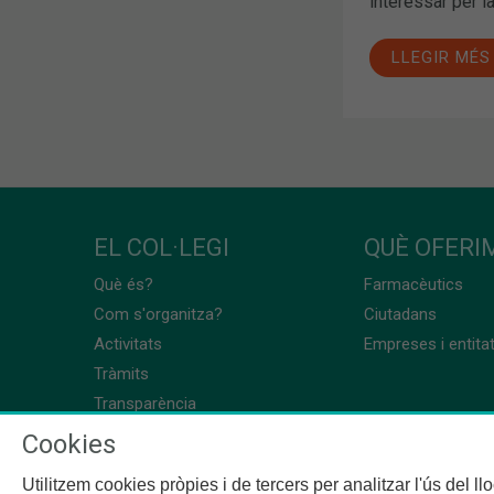
interessar per la
LLEGIR MÉS
EL COL·LEGI
QUÈ OFERIM
Què és?
Farmacèutics
Com s'organitza?
Ciutadans
Activitats
Empreses i entita
Tràmits
Transparència
Cookies
Utilitzem cookies pròpies i de tercers per analitzar l'ús del l