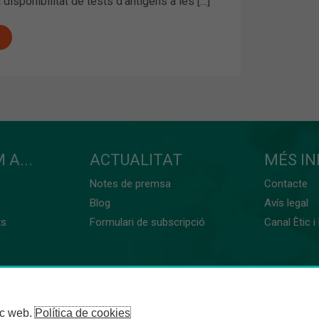
 disponibilitat de tests d’antígens a les […]
 A...
ACTUALITAT
MÉS I
Notes de premsa
Contacte
Blog
Avís legal
ts
Formulari de subscripció
Canal Ètic i
loc web.
Política de cookies