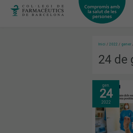
Vés
al
contingut
Inici
2022
gener
24 de 
gen.
DESEMBRE:
24
L’AUGMENT
DE
LA
2022
DEMANDA
DE
TESTS
D’ANTÍGENS
A
LES