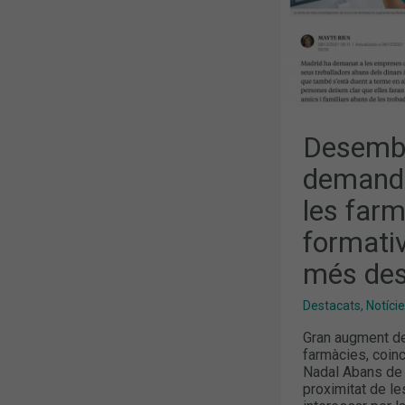
FARMÀCIES
I
LES
ACTIVITATS
FORMATIVE
DEL
COFB,
TEMES
MÉS
DESTACATS
ALS
Desembr
MITJANS
demanda
les farm
formati
més des
Destacats
,
Notíci
Gran augment de
farmàcies, coinc
Nadal Abans de 
proximitat de le