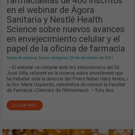
farmàciaMás de 400 inscritos
DE
L’OFICINA
en el webinar de Ágora
DE
FARMÀCIAMÁS
Sanitaria y Nestlé Health
DE
400
Science sobre nuevos avances
INSCRITOS
EN
EL
en envejecimiento celular y el
WEBINAR
DE
papel de la oficina de farmacia
ÁGORA
SANITARIA
Y
Notes de premsa
,
Sense categoria
/
20 de desembre de 2021
NESTLÉ
HEALTH
SCIENCE
• El webinar va comptar amb les intervencions del Dr.
SOBRE
José Viña, referent en la recerca sobre envelliment que
NUEVOS
AVANCES
ha treballat sota la direcció del Premi Nobel Hans Krebs, i
EN
la Dra. Maria Izquierdo, catedràtica de nutrició la Facultat
ENVEJECIMIENTO
CELULAR
de Farmàcia i Ciències de l’Alimentació • Tots dos
Y
EL
PAPEL
LLEGIR MÉS
DE
LA
OFICINA
DE
FARMACIA