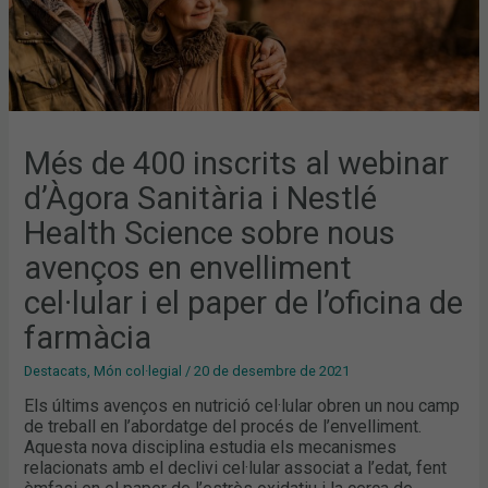
NOUS
AVENÇOS
EN
ENVELLIMENT
CEL·LULAR
I
EL
PAPER
DE
L’OFICINA
DE
Més de 400 inscrits al webinar
FARMÀCIA
d’Àgora Sanitària i Nestlé
Health Science sobre nous
avenços en envelliment
cel·lular i el paper de l’oficina de
farmàcia
Destacats
,
Món col·legial
/
20 de desembre de 2021
Els últims avenços en nutrició cel·lular obren un nou camp
de treball en l’abordatge del procés de l’envelliment.
Aquesta nova disciplina estudia els mecanismes
relacionats amb el declivi cel·lular associat a l’edat, fent