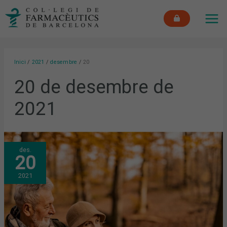
Vés
MAI
al
ME
contingut
Inici
2021
desembre
20
20 de desembre de
2021
MÉS
des.
DE
20
400
INSCRITS
AL
2021
WEBINAR
D’ÀGORA
SANITÀRIA
I
NESTLÉ
HEALTH
SCIENCE
SOBRE