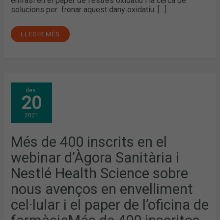
èmfasi en el paper de l’estrès oxidatiu i la cerca de
solucions per frenar aquest dany oxidatiu. […]
LLEGIR MÉS
MÉS
des.
DE
20
400
INSCRITS
EN
2021
EL
WEBINAR
D’ÀGORA
SANITÀRIA
Més de 400 inscrits en el
I
NESTLÉ
webinar d’Àgora Sanitària i
HEALTH
SCIENCE
SOBRE
Nestlé Health Science sobre
NOUS
AVENÇOS
nous avenços en envelliment
EN
ENVELLIMENT
CEL·LULAR
cel·lular i el paper de l’oficina de
I
EL
PAPER