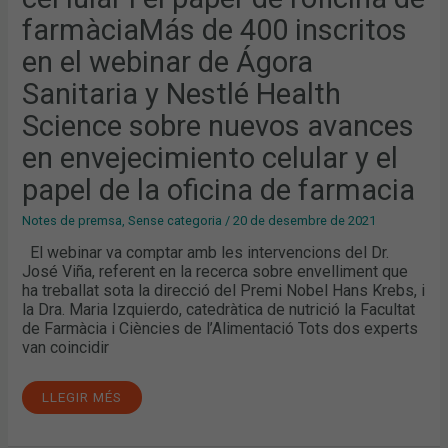
Y
farmàciaMás de 400 inscritos
NESTLÉ
HEALTH
SCIENCE
en el webinar de Ágora
SOBRE
NUEVOS
Sanitaria y Nestlé Health
AVANCES
EN
ENVEJECIMIENTO
Science sobre nuevos avances
CELULAR
Y
en envejecimiento celular y el
EL
PAPEL
DE
papel de la oficina de farmacia
LA
OFICINA
DE
Notes de premsa
,
Sense categoria
/
20 de desembre de 2021
FARMACIA
El webinar va comptar amb les intervencions del Dr.
José Viña, referent en la recerca sobre envelliment que
ha treballat sota la direcció del Premi Nobel Hans Krebs, i
la Dra. Maria Izquierdo, catedràtica de nutrició la Facultat
de Farmàcia i Ciències de l’Alimentació Tots dos experts
van coincidir
LLEGIR MÉS