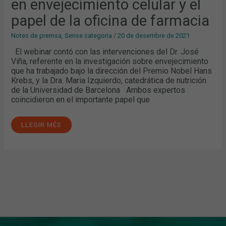
en envejecimiento celular y el
WEBINAR
DE
papel de la oficina de farmacia
ÁGORA
SANITARIA
Y
Notes de premsa
,
Sense categoria
/
20 de desembre de 2021
NESTLÉ
HEALTH
SCIENCE
El webinar contó con las intervenciones del Dr. José
SOBRE
Viña, referente en la investigación sobre envejecimiento
NUEVOS
AVANCES
que ha trabajado bajo la dirección del Premio Nobel Hans
EN
Krebs, y la Dra. Maria Izquierdo, catedrática de nutrición
ENVEJECIMIENTO
CELULAR
de la Universidad de Barcelona Ambos expertos
Y
coincidieron en el importante papel que
EL
PAPEL
DE
LA
LLEGIR MÉS
OFICINA
DE
FARMACIA