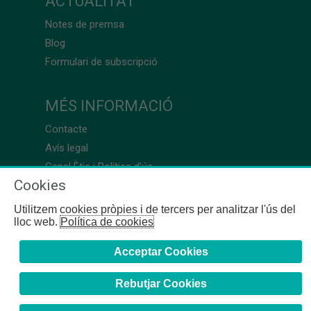
ACTUALITAT
Notes de premsa
Blog
Formulari de subscripció
MÉS INFORMACIÓ
Contacte
Avís legal
Canal Ètic i Política d’ús
Cookies
Utilitzem cookies pròpies i de tercers per analitzar l'ús del
lloc web.
Política de cookies
Acceptar Cookies
Rebutjar Cookies