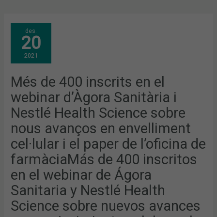
MÉS
des.
DE
20
400
INSCRITS
EN
2021
EL
WEBINAR
D’ÀGORA
SANITÀRIA
Més de 400 inscrits en el
I
NESTLÉ
webinar d’Àgora Sanitària i
HEALTH
SCIENCE
SOBRE
Nestlé Health Science sobre
NOUS
AVANÇOS
nous avanços en envelliment
EN
ENVELLIMENT
CEL·LULAR
cel·lular i el paper de l’oficina de
I
EL
farmàciaMás de 400 inscritos
PAPER
DE
L’OFICINA
en el webinar de Ágora
DE
FARMÀCIAMÁS
Sanitaria y Nestlé Health
DE
400
Science sobre nuevos avances
INSCRITOS
EN
EL