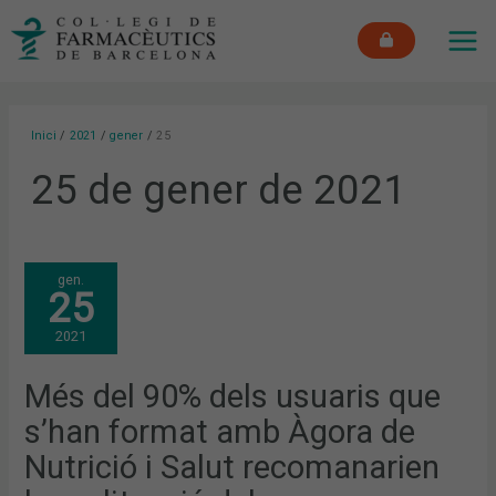
Vés
MAI
al
ME
contingut
Inici
2021
gener
25
25 de gener de 2021
MÉS
gen.
DEL
25
90%
DELS
USUARIS
2021
QUE
S’HAN
FORMAT
AMB
Més del 90% dels usuaris que
ÀGORA
DE
s’han format amb Àgora de
NUTRICIÓ
I
SALUT
Nutrició i Salut recomanarien
RECOMANARIEN
LA