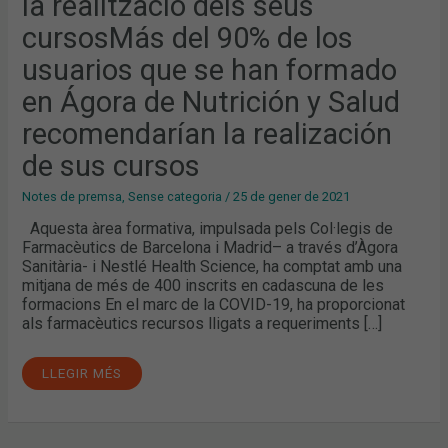
la realització dels seus
REALITZACIÓ
DELS
SEUS
cursosMás del 90% de los
CURSOSMÁS
DEL
usuarios que se han formado
90%
DE
LOS
en Ágora de Nutrición y Salud
USUARIOS
QUE
recomendarían la realización
SE
HAN
de sus cursos
FORMADO
EN
ÁGORA
DE
Notes de premsa
,
Sense categoria
/
25 de gener de 2021
NUTRICIÓN
Y
Aquesta àrea formativa, impulsada pels Col·legis de
SALUD
Farmacèutics de Barcelona i Madrid– a través d’Àgora
RECOMENDARÍAN
LA
Sanitària- i Nestlé Health Science, ha comptat amb una
REALIZACIÓN
mitjana de més de 400 inscrits en cadascuna de les
DE
SUS
formacions En el marc de la COVID-19, ha proporcionat
CURSOS
als farmacèutics recursos lligats a requeriments […]
LLEGIR MÉS