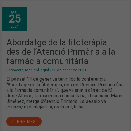
ABORDATGE
gen.
DE
25
LA
FITOTERÀPIA:
DES
2021
DE
L’ATENCIÓ
PRIMÀRIA
A
Abordatge de la fitoteràpia:
LA
FARMÀCIA
des de l’Atenció Primària a la
COMUNITÀRIA
farmàcia comunitària
Destacats
,
Món col·legial
/
25 de gener de 2021
El passat 14 de gener va tenir lloc la conferència
“Abordatge de la fitoteràpia, des de l’Atenció Primària fins
a la farmàcia comunitària”, que va anar a càrrec de M.
José Alonso, farmacèutica comunitària, i Francisco Marín
Jiménez, metge d’Atenció Primària. La sessió va
començar plantejant si, realment, hi ha
LLEGIR MÉS