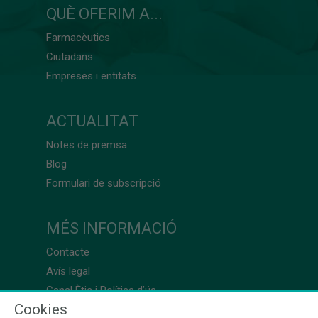
QUÈ OFERIM A...
Farmacèutics
Ciutadans
Empreses i entitats
ACTUALITAT
Notes de premsa
Blog
Formulari de subscripció
MÉS INFORMACIÓ
Contacte
Avís legal
Canal Ètic i Política d’ús
Cookies