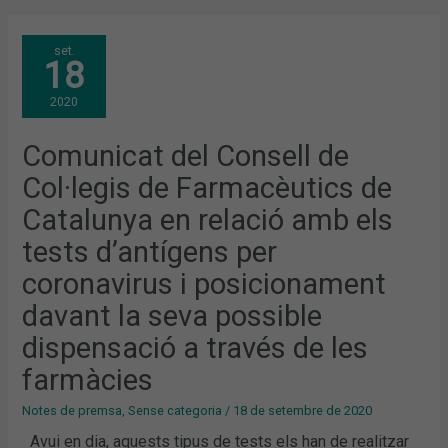
COMUNICAT
set.
DEL
18
CONSELL
DE
COL·LEGIS
2020
DE
FARMACÈUTICS
DE
CATALUNYA
Comunicat del Consell de
EN
RELACIÓ
Col·legis de Farmacèutics de
AMB
ELS
TESTS
Catalunya en relació amb els
D’ANTÍGENS
PER
tests d’antígens per
CORONAVIRUS
I
POSICIONAMENT
coronavirus i posicionament
DAVANT
LA
davant la seva possible
SEVA
POSSIBLE
DISPENSACIÓ
dispensació a través de les
A
TRAVÉS
farmàcies
DE
LES
FARMÀCIES
Notes de premsa
,
Sense categoria
/
18 de setembre de 2020
Avui en dia, aquests tipus de tests els han de realitzar