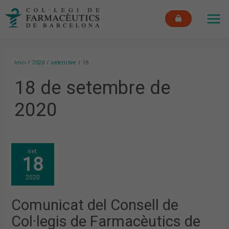
Vés
MAI
al
ME
contingut
Inici
2020
setembre
18
18 de setembre de
2020
COMUNICAT
set.
DEL
18
CONSELL
DE
COL·LEGIS
2020
DE
FARMACÈUTICS
DE
CATALUNYA
Comunicat del Consell de
EN
RELACIÓ
Col·legis de Farmacèutics de
AMB
ELS