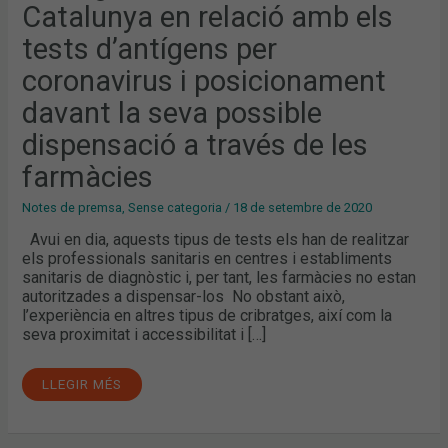
TESTS
Catalunya en relació amb els
D’ANTÍGENS
PER
tests d’antígens per
CORONAVIRUS
I
POSICIONAMENT
coronavirus i posicionament
DAVANT
LA
davant la seva possible
SEVA
POSSIBLE
DISPENSACIÓ
dispensació a través de les
A
TRAVÉS
farmàcies
DE
LES
FARMÀCIES
Notes de premsa
,
Sense categoria
/
18 de setembre de 2020
Avui en dia, aquests tipus de tests els han de realitzar
els professionals sanitaris en centres i establiments
sanitaris de diagnòstic i, per tant, les farmàcies no estan
autoritzades a dispensar-los ​ No obstant això,
l’experiència en altres tipus de cribratges, així com la
seva proximitat i accessibilitat i […]
LLEGIR MÉS